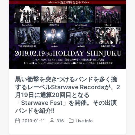
黒い衝撃を突きつけるバンドを多く擁
するレーベルStarwave Recordsが、2
月19日に通算20回目となる
「Starwave Fest」を開催。その出演
バンドを紹介!!
2019-01-11
P
316
Live Info
P
P
o
o
o
s