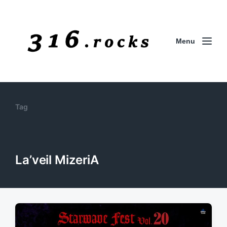
Menu
Tag
La’veil MizeriA