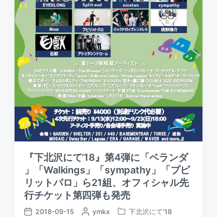
『下北沢にて’18』第4弾に「ベランダ
」「Walkings」「sympathy」「プピ
リットパロ」ら21組、オフィシャル先
行チケット第四弾も発売
2018-09-15
P
ymkx
下北沢にて'18
P
P