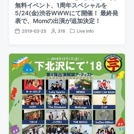
無料イベント、1周年スペシャルを
5/24(金)渋谷WWWにて開催！ 最終発
表で、Momの出演が追加決定！
2019-03-25
P
316
Live Info
P
P
o
o
o
s
s
s
t
t
t
e
e
d
d
d
a
b
i
t
y
n
e