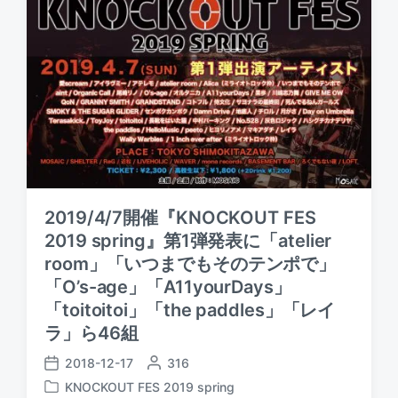
2019/4/7開催『KNOCKOUT FES
2019 spring』第1弾発表に「atelier
room」「いつまでもそのテンポで」
「O’s-age」「A11yourDays」
「toitoitoi」「the paddles」「レイ
ラ」ら46組
2018-12-17
P
316
P
o
KNOCKOUT FES 2019 spring
o
P