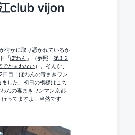
ub vijon
が何かに取り憑かれているか
ド『
ぽわん
』（参照：
第3-2
点でかまわない
）。そんな、
2日目「ぽわんの毒まきワン
れました。初日の模様はこち
ぽわんの毒まきワンマン京都
 行ってますよ、当然です