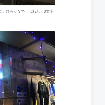
つ。ひらがなで「ぽわん」3文字