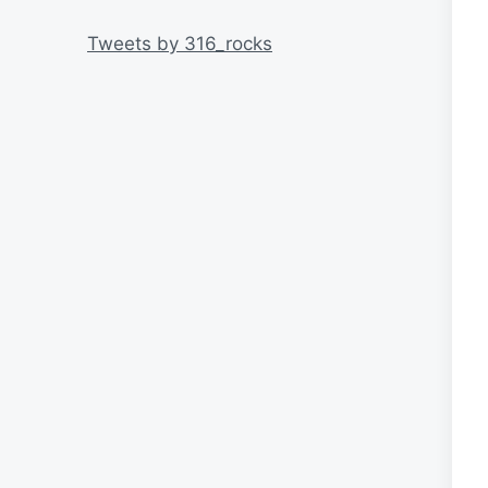
リ
ー
Tweets by 316_rocks