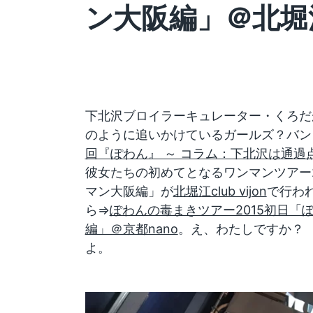
ン大阪編」＠北堀江cl
下北沢ブロイラーキュレーター・くろだ
のように追いかけているガールズ？バン
回『ぽわん』 ～ コラム：下北沢は通過
彼女たちの初めてとなるワンマンツアー
マン大阪編」が
北堀江club vijon
で行わ
ら⇒
ぽわんの毒まきツアー2015初日「
編」＠京都nano
。え、わたしですか？
よ。