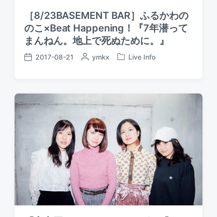
［8/23BASEMENT BAR］ふるかわの
のこ×Beat Happening！『7年潜って
まんねん。地上で死ぬために。』
2017-08-21
P
ymkx
Live Info
P
P
o
o
o
s
s
s
t
t
t
e
e
d
d
d
a
b
i
t
y
n
e