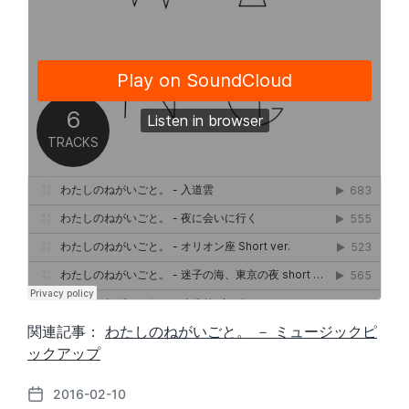
関連記事：
わたしのねがいごと。 － ミュージックピ
ックアップ
2016-02-10
P