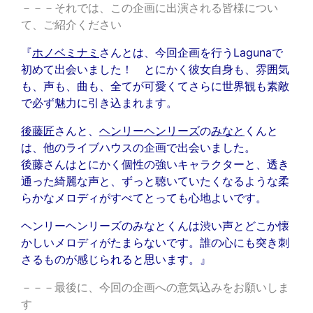
－－－それでは、この企画に出演される皆様につい
て、ご紹介ください
『
ホノベミナミ
さんとは、今回企画を行うLagunaで
初めて出会いました！ とにかく彼女自身も、雰囲気
も、声も、曲も、全てが可愛くてさらに世界観も素敵
で必ず魅力に引き込まれます。
後藤匠
さんと、
ヘンリーヘンリーズ
の
みなと
くんと
は、他のライブハウスの企画で出会いました。
後藤さんはとにかく個性の強いキャラクターと、透き
通った綺麗な声と、ずっと聴いていたくなるような柔
らかなメロディがすべてとっても心地よいです。
ヘンリーヘンリーズのみなとくんは渋い声とどこか懐
かしいメロディがたまらないです。誰の心にも突き刺
さるものが感じられると思います。』
－－－最後に、今回の企画への意気込みをお願いしま
す