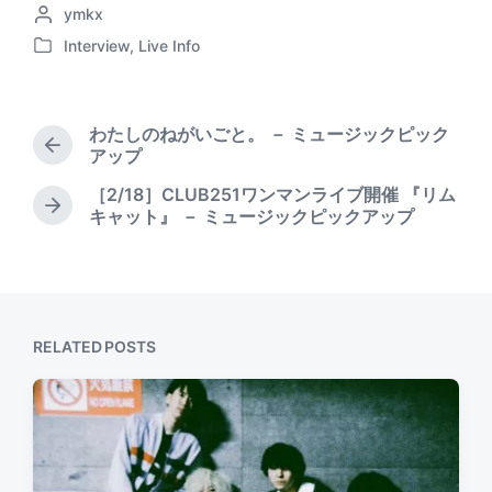
P
ymkx
o
o
s
Interview
,
Live Info
P
s
t
o
t
d
s
e
a
t
d
t
わたしのねがいごと。 － ミュージックピック
e
b
P
e
アップ
d
r
y
［2/18］CLUB251ワンマンライブ開催 『リム
i
e
N
キャット』 － ミュージックピックアップ
n
v
e
i
x
o
t
u
p
s
o
p
s
RELATED POSTS
o
t
s
:
t
: