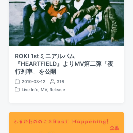
ROKI 1stミニアルバム
『HEARTFIELD』よりMV第二弾「夜
行列車」を公開
2019-03-12
P
316
P
o
Live Info
,
MV
,
Release
o
P
s
s
o
t
t
s
e
d
t
d
a
e
b
t
d
y
e
i