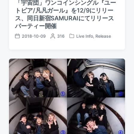
「宇宙団」ワンコインシングル『ユー
トピア/凡凡ガール』を12/9にリリー
ス、同日新宿SAMURAIにてリリース
パーティー開催
2018-10-09
P
316
Live Info
,
Release
P
P
o
o
o
s
s
s
t
t
t
e
e
d
d
d
a
b
i
t
y
n
e