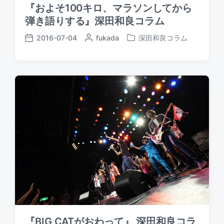
『およそ100キロ、マラソンしてから
弾き語りする』深田和良コラム
2016-07-04
P
fukada
深田和良コラム
P
P
o
o
o
s
s
s
t
t
t
e
e
d
d
d
a
b
i
t
y
n
e
『BIG CATがおわって』 深田和良コラ