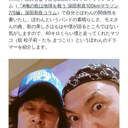
ム（
『#俺の歌は地球を救う 深田和良100kmマラソン
7/5編』深田和良コラム
）で自分とぽわんの関係性を
書いたし、ぽわんというバンドの素晴らしさ、モエさ
んの曲、歌の美しさはもはや僕が語るところではない
気がしますので、40キロくらい僕と走ってくれたマツ
コ（舘 松子莉・たち まつこり）というぽわんのドラ
マーを紹介します。