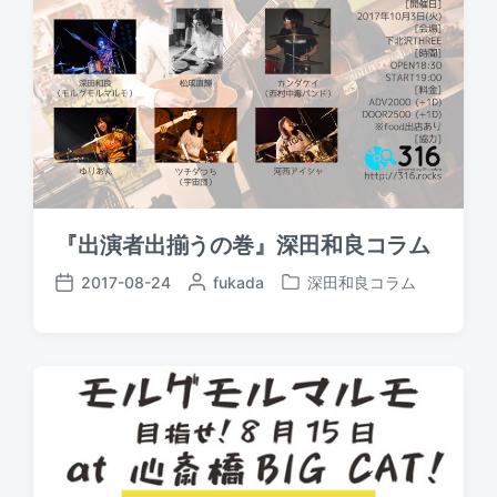
『出演者出揃うの巻』深田和良コラム
2017-08-24
P
fukada
深田和良コラム
P
P
o
o
o
s
s
s
t
t
t
e
e
d
d
d
a
b
i
t
y
n
e