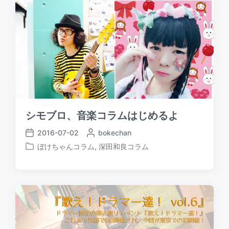
:
t
:
シモブロ、音楽コラムはじめるよ
2016-07-02
P
bokechan
P
o
ぼけちゃんコラム
,
深田和良コラム
o
P
s
s
o
t
t
s
e
d
t
d
a
e
b
t
d
y
e
i
n