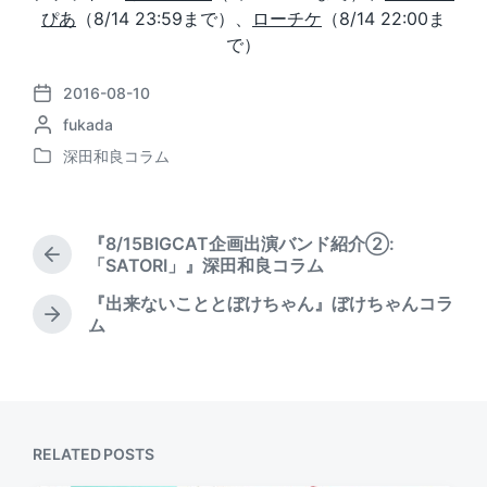
ぴあ
（8/14 23:59まで）、
ローチケ
（8/14 22:00ま
で）
2016-08-10
P
P
fukada
o
o
s
深田和良コラム
P
s
t
o
t
d
s
e
a
t
d
t
『8/15BIGCAT企画出演バンド紹介②:
e
b
P
e
「SATORI」』深田和良コラム
d
r
y
『出来ないこととぼけちゃん』ぼけちゃんコラ
i
e
N
ム
n
v
e
i
x
o
t
u
p
s
o
p
s
RELATED POSTS
o
t
s