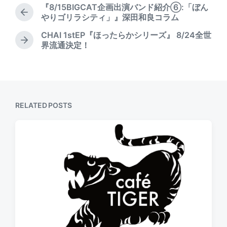
t
d
t
『8/15BIGCAT企画出演バンド紹介⑥:「ぼん
e
b
P
e
やりゴリラシティ」』深田和良コラム
d
r
y
CHAI 1stEP『ほったらかシリーズ』 8/24全世
i
e
N
界流通決定！
n
v
e
i
x
o
t
u
p
s
o
p
s
RELATED POSTS
o
t
s
:
t
: