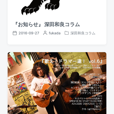
『お知らせ』 深田和良コラム
2016-09-27
P
fukada
深田和良コラム
P
P
o
o
o
s
s
s
t
t
t
e
e
d
d
d
a
b
i
t
y
n
e