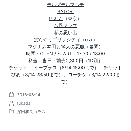
モルグモルマルモ
SATORI
ぽわん
（東京）
台風クラブ
私の思い出
ぼんやりゴリラシティ
（o.a.）
マグナム本田と14人の悪魔
（幕間）
時間：OPEN / START 17:30 / 18:00
料金：当日・前売2,300円（1D別）
チケット：
イープラス
（8/14 18:00まで）、
チケット
ぴあ
（8/14 23:59まで）、
ローチケ
（8/14 22:00ま
で）
2016-08-14
P
P
fukada
o
o
s
深田和良コラム
P
s
t
o
t
d
s
e
a