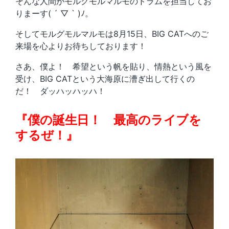
そんな人間がモルグモルマルモのドラムを担当してお
りまーす( ´ ▽ ` )ﾉ。
そしてモルグモルマルモは8月15日、BIG CATへのご
来場を心よりお待ちしております！
さあ、僕よ！ 希望という帆を貼り、情熱という風を
受け、BIG CATという大海原に漕ぎ出して行くの
だ！ ダッハッハッハ！
『僕の誕生日！ 最高のライブを
するぜ！』