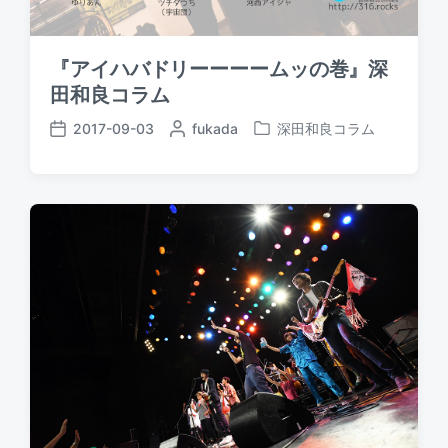
『アイハバドリーーーームッの巻』深
田和良コラム
2017-09-03
P
fukada
深田和良コラム
P
P
o
o
o
s
s
s
t
t
t
e
e
d
d
d
a
b
i
t
y
n
e