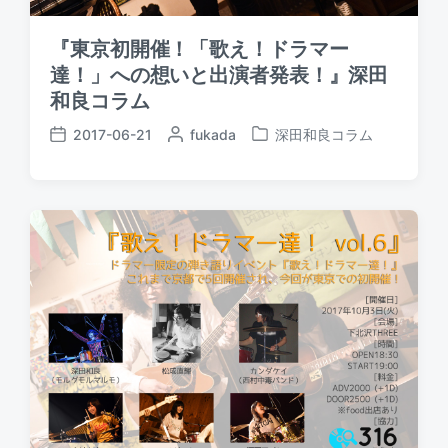
『東京初開催！「歌え！ドラマー
達！」への想いと出演者発表！』深田
和良コラム
2017-06-21
P
fukada
深田和良コラム
P
P
o
o
o
s
s
s
t
t
t
e
e
d
d
d
a
b
i
t
y
n
e