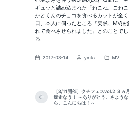
ギュッと詰め込まれた「ねこね、こねこね
かどくんのチョコを食べるカットが全く
日、本人に伺ったところ『突然、MV撮
れて食べさせられました』とのことでし
る。
2017-03-14
P
ymkx
MV
P
P
o
o
o
s
s
s
t
t
t
e
e
d
［3/11開催］クチフェスvol.2 ３ヵ
d
d
a
爆走なう！ ～ありがとう、さような
b
P
i
t
ら、こんにちは！～
r
y
n
e
e
v
i
o