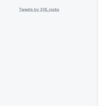
リ
ー
Tweets by 316_rocks