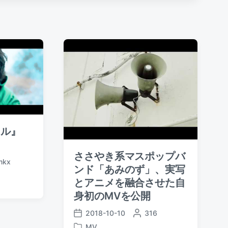
s
t
:
ール』
ささやき系マスポップバ
mkx
ンド「あみのず」、実写
とアニメを融合させた自
身初のMVを公開
2018-10-10
P
316
P
o
MV