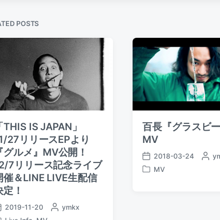
u
s
ATED POSTS
p
o
s
t
:
THIS IS JAPAN」
百長『グラスビ
11/27リリースEPより
MV
『グルメ』MV公開！
2018-03-24
P
y
P
12/7リリース記念ライブ
o
MV
o
P
開催＆LINE LIVE生配信
s
s
o
t
決定！
t
s
e
d
t
2019-11-20
P
ymkx
d
a
e
o
b