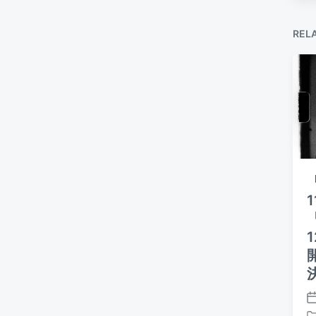
REL
「
P