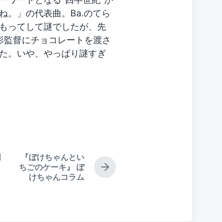
。」の代表曲。Ba.のてら
もってして謎でしたが、先
影監督にチョコレートを渡さ
た。いや、やっぱり謎すぎ
月
『ぼけちゃんとい
ちごのケーキ』 ぼ
N
けちゃんコラム
e
x
t
p
o