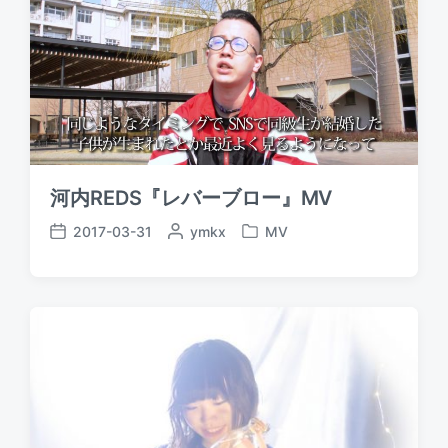
i
t
y
n
e
河内REDS『レバーブロー』MV
2017-03-31
P
ymkx
MV
P
P
o
o
o
s
s
s
t
t
t
e
e
d
d
d
a
b
i
t
y
n
e