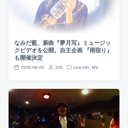
なみだ藍、新曲『夢月写』ミュージッ
クビデオを公開。自主企画 『雨宿り』
も開催決定
2018-09-05
P
316
Live Info
,
MV
P
P
o
o
o
s
s
s
t
t
t
e
e
d
d
d
a
b
i
t
y
n
e