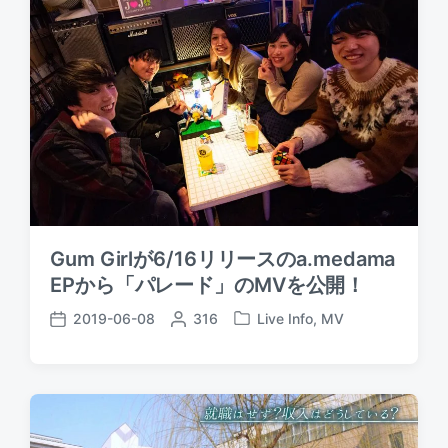
Gum Girlが6/16リリースのa.medama
EPから「パレード」のMVを公開！
2019-06-08
P
316
Live Info
,
MV
P
P
o
o
o
s
s
s
t
t
t
e
e
d
d
d
a
b