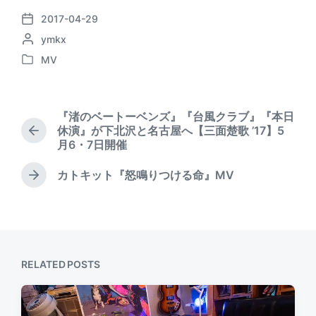
2017-04-29
P
P
ymkx
o
o
s
MV
P
s
t
o
t
d
s
e
a
t
d
t
『渚のベートーベンズ』『台風クラブ』『本日
e
b
e
休演』が下北沢と名古屋へ【三面楚歌 ’17】5
P
d
y
月6・7日開催
r
i
e
n
カトキット『怒鳴りつける命』MV
v
N
i
e
o
x
u
t
s
p
p
o
o
RELATED POSTS
s
s
t
t
:
: