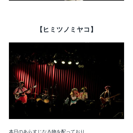
【ヒミツノミヤコ】
本日のあらすじなる物を配っており