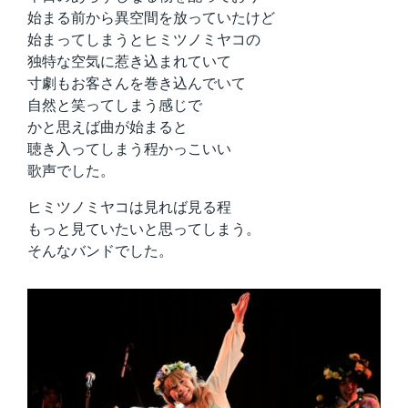
始まる前から異空間を放っていたけど
始まってしまうとヒミツノミヤコの
独特な空気に惹き込まれていて
寸劇もお客さんを巻き込んでいて
自然と笑ってしまう感じで
かと思えば曲が始まると
聴き入ってしまう程かっこいい
歌声でした。
ヒミツノミヤコは見れば見る程
もっと見ていたいと思ってしまう。
そんなバンドでした。