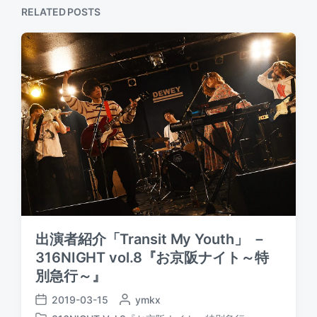
p
s
RELATED POSTS
o
t
s
:
t
:
出演者紹介「Transit My Youth」 －
316NIGHT vol.8『お京阪ナイト～特
別急行～』
2019-03-15
P
ymkx
P
o