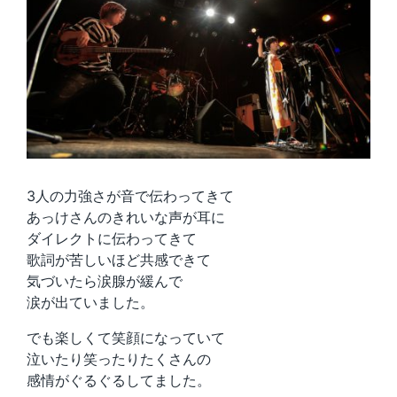
3人の力強さが音で伝わってきて
あっけさんのきれいな声が耳に
ダイレクトに伝わってきて
歌詞が苦しいほど共感できて
気づいたら涙腺が緩んで
涙が出ていました。
でも楽しくて笑顔になっていて
泣いたり笑ったりたくさんの
感情がぐるぐるしてました。