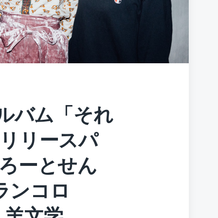
アルバム「それ
リリースパ
ろーとせん
カランコロ
S・羊文学