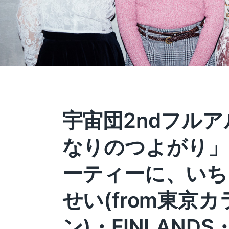
宇宙団2ndフル
なりのつよがり」
ーティーに、いち
せい(from東京
ン)・FINLAND