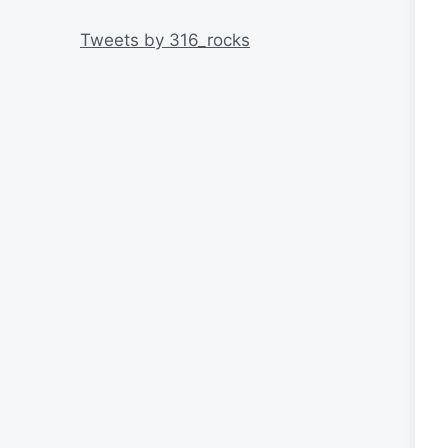
リ
ー
Tweets by 316_rocks