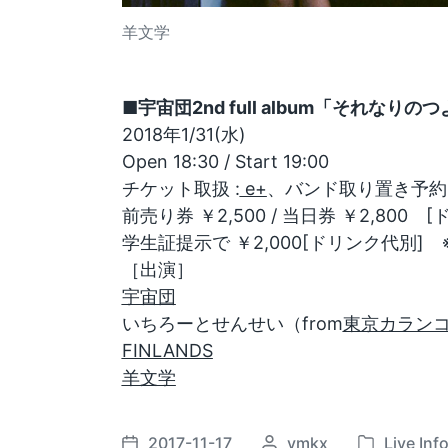
羊文学
■宇宙団2nd full album「それなりのつよが
2018年1/31(水)
Open 18:30 / Start 19:00
チケット取扱 :
e+
、バンド取り置き予約
前売り券 ￥2,500 / 当日券 ￥2,800 
学生証提示で ￥2,000[ドリンク代別]
［出演
］
宇宙団
いちろーとせんせい（from
東京カラン
FINLANDS
羊文学
2017-11-17
P
ymkx
Live Inf