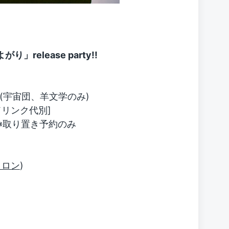
り」release party!!
(宇宙団、羊文学のみ)
[ドリンク代別]
 ※取り置き予約のみ
コロン
)
o