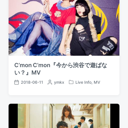
C’mon C’mon『今から渋谷で遊ばな
い？』MV
2018-06-11
P
ymkx
Live Info
,
MV
P
P
o
o
o
s
s
s
t
t
t
e
e
d
d
d
a
b
i
t
y
n
e