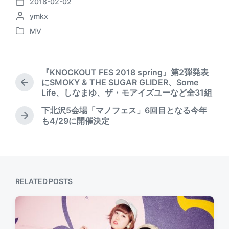
2018-02-02
P
P
ymkx
o
o
s
MV
P
s
t
o
t
d
s
e
a
t
d
t
『KNOCKOUT FES 2018 spring』第2弾発表
e
b
e
にSMOKY & THE SUGAR GLIDER、Some
P
d
y
Life、しなまゆ、ザ・モアイズユーなど全31組
r
i
e
下北沢5会場「マノフェス」6回目となる今年
n
v
N
も4/29に開催決定
i
e
o
x
u
t
s
p
p
o
o
s
RELATED POSTS
s
t
t
:
: