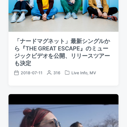
「ナードマグネット」最新シングルか
ら『THE GREAT ESCAPE』のミュー
ジックビデオを公開、リリースツアー
も決定
2018-07-11
P
316
Live Info
,
MV
P
P
o
o
o
s
s
s
t
t
t
e
e
d
d
d
a
b
i
t
y
n
e