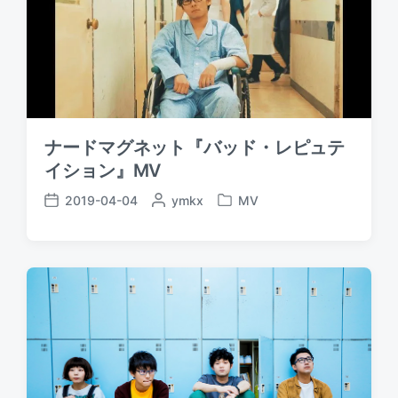
ナードマグネット『バッド・レピュテ
イション』MV
2019-04-04
P
ymkx
MV
P
P
o
o
o
s
s
s
t
t
t
e
e
d
d
d
a
b
i
t
y
n
e