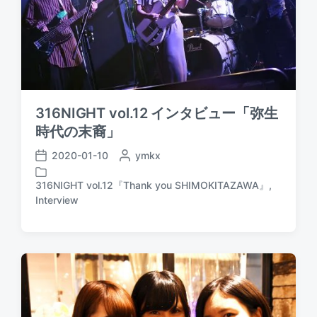
316NIGHT vol.12 インタビュー「弥生
時代の末裔」
2020-01-10
P
ymkx
P
o
o
s
316NIGHT vol.12『Thank you SHIMOKITAZAWA』
,
s
P
t
Interview
t
o
e
d
s
d
a
t
b
t
e
y
e
d
i
n