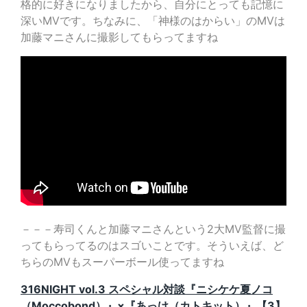
格的に好きになりましたから、自分にとっても記憶に
深いMVです。ちなみに、「神様のはからい」のMVは
加藤マニさんに撮影してもらってますね
－－－寿司くんと加藤マニさんという2大MV監督に撮
ってもらってるのはスゴいことです。そういえば、ど
ちらのMVもスーパーボール使ってますね
316NIGHT vol.3 スペシャル対談『ニシケケ夏ノコ
（Moccobond）』×『あっけ（カトキット）』【3】