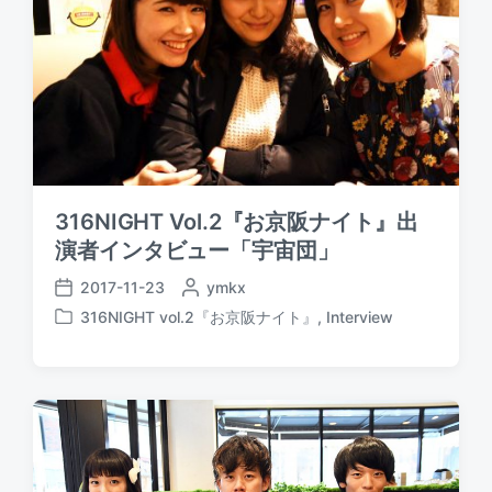
316NIGHT Vol.2『お京阪ナイト』出
演者インタビュー「宇宙団」
2017-11-23
P
ymkx
P
o
316NIGHT vol.2『お京阪ナイト』
,
Interview
o
P
s
s
o
t
t
s
e
d
t
d
a
e
b
t
d
y
e
i
n