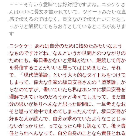
－－－そういう意味では好対照ですよね。ニシケケさ
んは
note
に長文を書かれていて、ツイートみたいな直
感で伝えるのではなく、長文なので伝えたいことをし
っかりと解釈してもらおうとしているところがありま
す
ニシケケ： あれは自分のために始めたみたいなよう
なものですけどね、なんというか世間とのつながりの
ためにも。毎日書かないと意味がない、継続して何か
を発信することがいいと思ってはじめました。それ
で、「現代堕落論」という大々的なタイトルをつけて
しまって、偉大な作家の坂口安吾さんの「堕落論」か
らなのですが、書いていたら私はホンマに坂口安吾を
理解できているのだろうかと考えてしまって。まだ自
分の思いが足りへんなと思った瞬間に、一旦考えなお
そと思って途中で止めてしまったんです。坂口安吾が
好きな人が読んで、自分が求めていたようなことじゃ
ないがっかりだ、ってなったら申し訳なくて。後々責
任とられへんなって。自分自身のことなら責任とれる