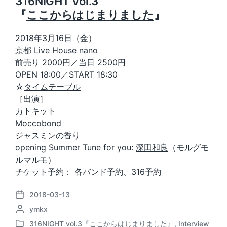
316NIGHT vol.3
『
ここからはじまりました
』
2018年3月16日（金）
京都
Live House nano
前売り 2000円／当日 2500円
OPEN 18:00／START 18:30
☆
タイムテーブル
［出演］
カトキット
Moccobond
ジャスミンの香り
opening Summer Tune for you:
深田和良
（モルグモ
ルマルモ）
チケット予約： 各バンド予約、316予約
2018-03-13
P
P
ymkx
o
o
s
316NIGHT vol.3『ここからはじまりました』
,
Interview