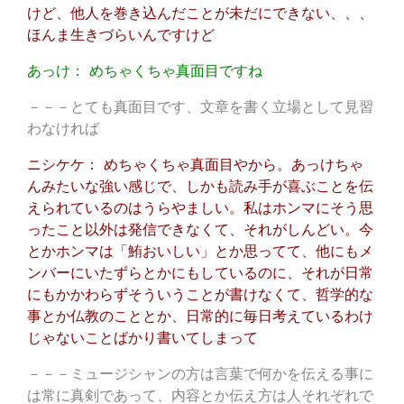
けど、他人を巻き込んだことが未だにできない、、、
ほんま生きづらいんですけど
あっけ： めちゃくちゃ真面目ですね
－－－とても真面目です、文章を書く立場として見習
わなければ
ニシケケ： めちゃくちゃ真面目やから。あっけちゃ
んみたいな強い感じで、しかも読み手が喜ぶことを伝
えられているのはうらやましい。私はホンマにそう思
ったこと以外は発信できなくて、それがしんどい。今
とかホンマは「鮪おいしい」とか思ってて、他にもメ
ンバーにいたずらとかにもしているのに、それが日常
にもかかわらずそういうことが書けなくて、哲学的な
事とか仏教のこととか、日常的に毎日考えているわけ
じゃないことばかり書いてしまって
－－－ミュージシャンの方は言葉で何かを伝える事に
は常に真剣であって、内容とか伝え方は人それぞれで