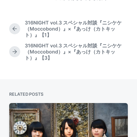
P
s
t
o
t
d
s
e
a
t
d
t
316NIGHT vol.3 スペシャル対談『ニシケケ
e
b
e
（Moccobond）』×『あっけ（カトキッ
P
d
y
ト）』【1】
r
i
e
316NIGHT vol.3 スペシャル対談『ニシケケ
n
v
（Moccobond）』×『あっけ（カトキッ
N
i
ト）』【3】
e
o
x
u
t
s
p
p
o
o
s
s
RELATED POSTS
t
t
:
: