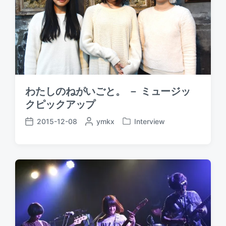
わたしのねがいごと。 － ミュージッ
クピックアップ
2015-12-08
P
ymkx
Interview
P
P
o
o
o
s
s
s
t
t
t
e
e
d
d
d
a
b
i
t
y
n
e