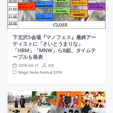
下北沢5会場『マノフェス』最終アー
ティストに「さいとうまりな」
「HBM」「MNW」ら8組、タイムテ
ーブルも発表
2018-04-17
P
316
P
o
Magic Node Festival 2018
o
P
s
s
o
t
t
s
e
d
t
d
a
e
b
t
d
y
e
i
n