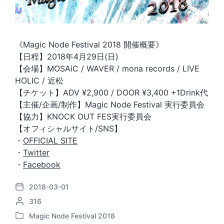
《Magic Node Festival 2018 開催概要》
【日程】2018年4月29日(日)
【会場】MOSAiC / WAVER / mona records / LIVE
HOLIC / 近松
【チケット】ADV ¥2,900 / DOOR ¥3,400 +1Drink代
【主催/企画/制作】Magic Node Festival 実行委員会
【協力】KNOCK OUT FES実行委員会
【オフィシャルサイト/SNS】
・
OFFICIAL SITE
・
Twitter
・
Facebook
2018-03-01
P
P
316
o
o
s
Magic Node Festival 2018
P
s
t