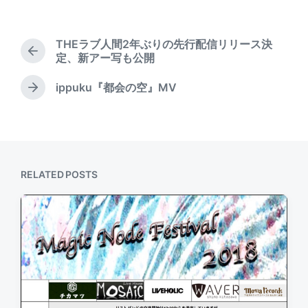
o
t
d
s
e
a
t
d
t
THEラブ人間2年ぶりの先行配信リリース決
e
b
P
e
定、新アー写も公開
d
r
y
i
e
ippuku『都会の空』MV
N
n
v
e
i
x
o
t
u
p
s
o
p
RELATED POSTS
s
o
t
s
:
t
: