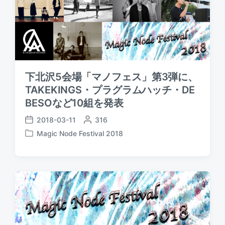
下北沢5会場「マノフェス」第3弾に、
TAKEKINGS・プラグラムハッチ・DE
BESOなど10組を発表
2018-03-11
P
316
P
o
Magic Node Festival 2018
o
P
s
s
o
t
t
s
e
d
t
d
a
e
b
t
d
y
e
i
n