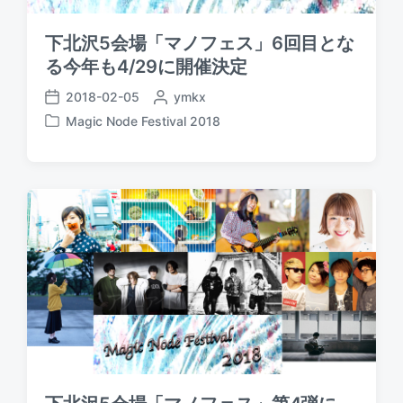
下北沢5会場「マノフェス」6回目とな
る今年も4/29に開催決定
2018-02-05
P
ymkx
P
o
Magic Node Festival 2018
o
P
s
s
o
t
t
s
e
d
t
d
a
e
b
t
d
y
e
i
n