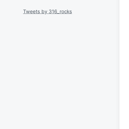
リ
ー
Tweets by 316_rocks