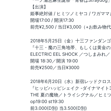
『一ノ瀬恵麻生誕祭「青春はStraydog
【出演】
姫事絶対値 / ヒミツノミヤコ / ワガママきい
開場17:00 / 開演17:30
前売¥2,500 / 当日¥3,000（+お飲み物
2018年5月25日（金）十三ファンダンゴ
『十三・魔の三角地帯、もしくは黄金の
ELECTRIC EEL SHOCK ／つしま
開場 18:30／開演 19:00
前売¥2500／当日¥3000
2018年6月20日（水）新宿レッドクロス
『ヒッピハッピシェイク -ダイナマイト3
THE 夏の魔物／トライシグナル／ヒミ
op19:00 st19:30
前3.000(D別) 当3.500(D別)