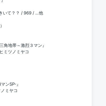
」』
て？？ / 969 / …他
代）
三角地帯～激烈３マン』
みれ／ヒミツノミヤコ
マンSP-』
ツノミヤコ