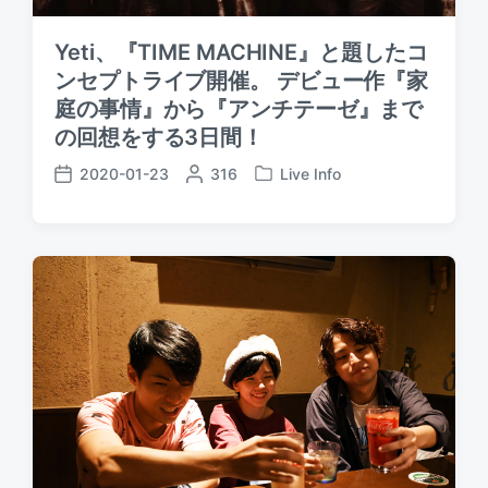
Yeti、『TIME MACHINE』と題したコ
ンセプトライブ開催。 デビュー作『家
庭の事情』から『アンチテーゼ』まで
の回想をする3日間！
2020-01-23
P
316
Live Info
P
P
o
o
o
s
s
s
t
t
t
e
e
d
d
d
a
b
i
t
y
n
e