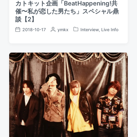
カトキット企画「BeatHappening!共
催〜私が恋した男たち」スペシャル鼎
談【2】
2018-10-17
P
ymkx
Interview
,
Live Info
P
P
o
o
o
s
s
s
t
t
t
e
e
d
d
d
a
b
i
t
y
n
e