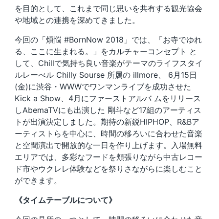
を目的として、これまで同じ思いを共有する観光協会
や地域との連携を深めてきました。
今回の「煩悩 #BornNow 2018」では、「お寺でゆれ
る、ここに生まれる。」をカルチャーコンセプト と
して、Chillで気持ち良い音楽がテーマのライフスタイ
ルレーべル Chilly Sourse 所属の illmore、 6月15日
(金)に渋谷・WWWでワンマンライブを成功させた
Kick a Show、4月にファーストアルバ ムをリリース
しAbemaTVにも出演した 剛斗など17組のアーティス
トが出演決定しました。期待の新鋭HIPHOP、R&Bア
ーティストらを中心に、時間の移ろいに合わせた音楽
と空間演出で開放的な一日を作り上げます。入場無料
エリアでは、多彩なフードを頬張りながら中古レコー
ド市やウクレレ体験などを祭りさながらに楽しむこと
ができます。
《タイムテーブルについて》