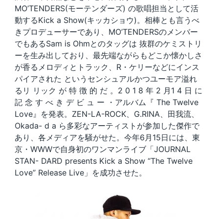
MO’TENDERS(モーテンダーズ) の歌唱担当として活
動するKick a Show(キッカショウ)。相棒とも言うべ
きプロデューサーであり、MO’TENDERSのメンバー
でもあるSam is Ohmとのタッグは 抜群のケミストリ
ーを生み出しており、最先端ながらもどこか懐かしさ
が香るメロディとトラック、R・ケリーなどにインス
パイアされた というセンシュアルかつユーモア溢れ
るリ リック が 特 徴 的 だ 。2 0 1 8 年 2 月1 4 日 に
記 念 す べ き デ ビ ュ ー ・アルバム『 The Twelve
Love』を発表。ZEN-LA-ROCK、G.RINA、田我流、
Okada- d a ら多彩なアーティストが参加した傑作で
あり、各メディアを騒がせた。今年6月15日には、東
京・WWWで自身初のワンマンライブ「JOURNAL
STAN- DARD presents Kick a Show “The Twelve
Love” Release Live」を成功させた。