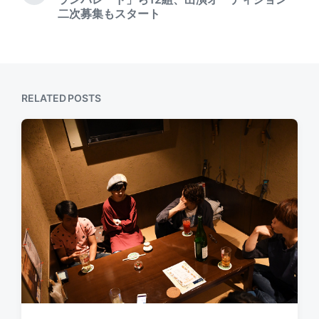
i
e
二次募集もスタート
o
x
u
t
s
p
p
o
o
s
s
t
RELATED POSTS
t
:
: