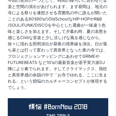
今回の見所の一つとして、時間の移ろいに合わせた音
楽と空間の演出があげられます。まず昼間は、地元の
寺による祭りを連想させる雰囲気の中に誰もが聞いた
ことのある80’s̃90’sのOldSchoolなHIP-HOPやR&B
/SOUL/FUNK/DISCOを中心とした選曲が一味違う色
味と楽しさを加えます。そして夕暮れ時、夏の哀愁を
感じるChillな音楽と少し涼しげな風を感じながら、
徐々に現れる照明演出が昼夜の境界線を演出。日が落
ち昼とは打って変わって異世界となった夜の寺では、
プロジェクションマッピングにあわせてGRIMEや
FUTUREBEATS など10’sの最新音楽が若手実力派DJ
陣により奏でられます。そしてクライマックス、熱狂
と異世界感の余韻の中で「お寺でゆれる、ここに生ま
れる」という煩悩のカルチャーコンセプトが体現する
でしょう。