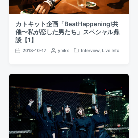
カトキット企画「BeatHappening!共
催〜私が恋した男たち」スペシャル鼎
談【1】
2018-10-17
P
ymkx
Interview
,
Live Info
P
P
o
o
o
s
s
s
t
t
t
e
e
d
d
d
a
b
i
t
y
n
e