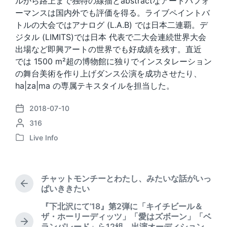
ルから路上まで独特の線描とabstractなアートパフォ
ーマンスは国内外でも評価を得る。ライブペイントバ
トルの大会ではアナログ (L.A.B) では日本二連覇。デ
ジタル (LIMITS)では日本 代表で二大会連続世界大会
出場など即興アートの世界でも好成績を残す。直近
では 1500 m²超の博物館に独りでインスタレーション
の舞台美術を作り上げダンス公演を成功させたり、
ha|za|ma の専属テキスタイルを担当した。
2018-07-10
P
P
316
o
o
s
Live Info
P
s
t
o
t
d
s
e
a
t
d
t
チャットモンチーとわたし、みたいな話がいっ
e
b
P
e
ぱいききたい
d
r
y
『下北沢にて’18』第2弾に「キイチビール＆
i
e
ザ・ホーリーディッツ」「愛はズボーン」「ベ
n
v
N
ランパレード」ら12組、出演オーディション