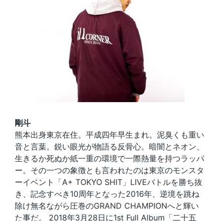
剛斗
熊本出身東京在住。平成四年早生まれ。泥臭くも重い
音と言葉。鋭い眼光が物語る反骨心。暗闇とネオン、
生きるか死ぬか紙一重の環境で一際熱量を持つラッパ
ー。その一つの象徴とも言われたのは東京のモンスタ
ーイベント「A+ TOKYO SHIT」LIVEバトルを勝ち抜
き、記念すべき10周年となった2016年、逆境を跳ね
除け無名ながら圧巻のGRAND CHAMPIONへと輝い
た事だ。 2018年3月28日に1st Full Album「二十五