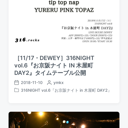
［11/17・DEWEY］316NIGHT
vol.6『お京阪ナイト IN 木屋町
DAY2』タイムテーブル公開
2018-11-10
P
ymkx
P
o
316NIGHT vol.6『お京阪ナイト in 木屋町 DAY2』
o
P
s
s
o
t
t
s
e
d
t
d
a
e
b
t
d
y
e