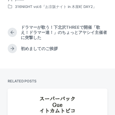
o
s
316NIGHT vol.6『お京阪ナイト in 木屋町 DAY2』
P
s
t
o
t
d
s
e
a
t
d
t
ドラマーが歌う！下北沢THREEで開催「歌
e
b
e
え！ドラマー達！」のちょっとアヤシイ主催者
P
d
y
に突撃した
r
i
e
n
初めましてのご挨拶
v
N
i
e
o
x
u
t
s
p
p
o
o
RELATED POSTS
s
s
t
t
:
: