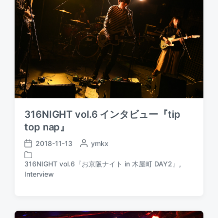
i
n
316NIGHT vol.6 インタビュー『tip
top nap』
2018-11-13
P
ymkx
P
o
o
s
316NIGHT vol.6『お京阪ナイト in 木屋町 DAY2』
,
s
P
t
Interview
t
o
e
d
s
d
a
t
b
t
e
y