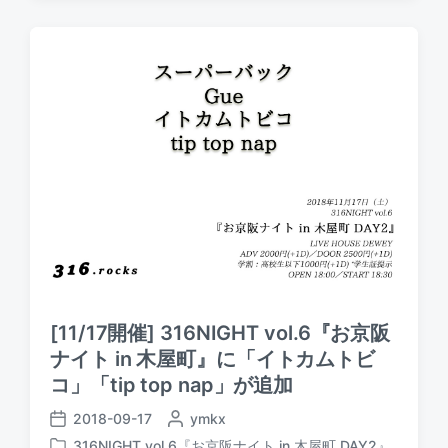
a
t
b
t
e
y
e
d
i
n
[11/17開催] 316NIGHT vol.6『お京阪
ナイト in 木屋町』に「イトカムトビ
コ」「tip top nap」が追加
2018-09-17
P
ymkx
P
o
316NIGHT vol.6『お京阪ナイト in 木屋町 DAY2』