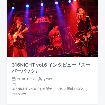
e
d
i
n
316NIGHT vol.6 インタビュー『スー
パーバック』
2018-11-17
P
ymkx
P
o
o
s
316NIGHT vol.6『お京阪ナイト in 木屋町 DAY2』
,
s
P
t
Interview
t
o
e
d
s
d