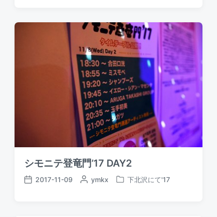
o
o
s
s
s
t
t
t
e
e
d
d
d
a
b
i
t
y
n
e
シモニテ登竜門’17 DAY2
2017-11-09
P
ymkx
下北沢にて'17
P
P
o
o
o
s
s
s
t
t
t