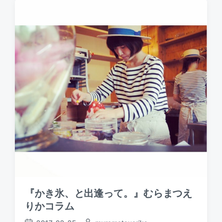
e
e
d
d
d
a
b
i
t
y
n
e
『かき氷、と出逢って。』むらまつえ
りかコラム