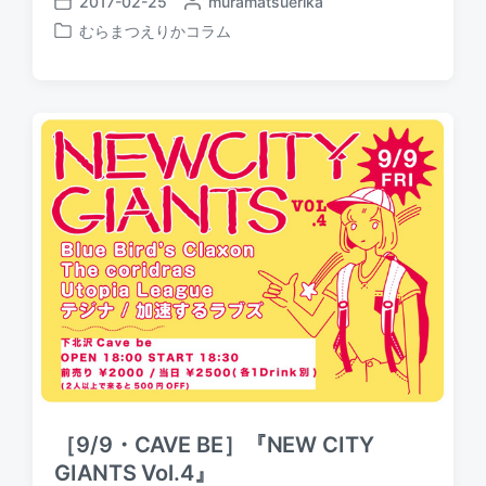
2017-02-25
P
muramatsuerika
P
o
むらまつえりかコラム
o
P
s
s
o
t
t
s
e
d
t
d
a
e
b
t
d
y
e
i
n
［9/9・CAVE BE］『NEW CITY
GIANTS Vol.4』