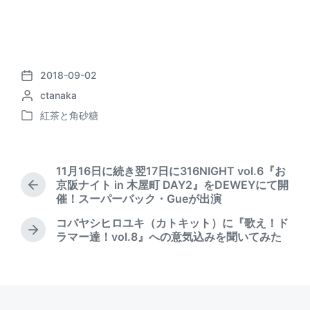
2018-09-02
P
P
ctanaka
o
o
s
紅茶と角砂糖
P
s
t
o
t
d
s
e
a
t
d
t
11月16日に続き翌17日に316NIGHT vol.6『お
e
b
e
京阪ナイト in 木屋町 DAY2』をDEWEYにて開
P
d
y
催！スーパーバック・Gueが出演
r
i
e
コバヤシヒロユキ（カトキット）に『歌え！ド
n
v
N
ラマー達！vol.8』への意気込みを聞いてみた
i
e
o
x
u
t
s
p
p
o