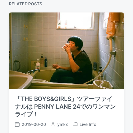
o
s
RELATED POSTS
s
t
t
:
:
「THE BOYS&GIRLS」ツアーファイ
ナルは PENNY LANE 24でのワンマン
ライブ！
2019-06-20
P
ymkx
Live Info
P
P
o