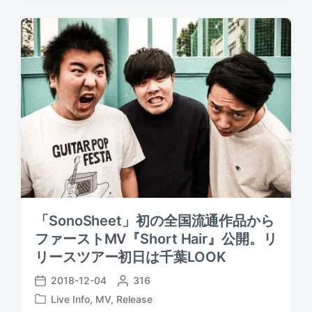
s
s
t
t
t
e
e
d
d
d
a
b
i
t
y
n
e
「SonoSheet」初の全国流通作品から
ファーストMV『Short Hair』公開。リ
リースツアー初日は千葉LOOK
2018-12-04
P
316
P
o
Live Info
,
MV
,
Release
o
P
s