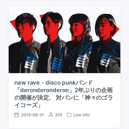
t
t
t
e
e
d
d
d
a
b
i
t
y
n
e
new rave・disco punkバンド
「deronderonderon」2年ぶりの企画
の開催が決定、 対バンに「神々のゴラ
イコーズ」
2019-08-31
P
316
Live Info
P
P
o
o
o
s