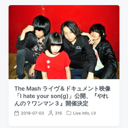
t
t
t
e
e
d
d
d
a
b
i
t
y
n
e
The Mash ライヴ＆ドキュメント映像
「I hate your son(g)」公開、『やれ
んの？ワンマン３』開催決定
2018-07-03
P
316
Live Info
,
LV
P
P
o
o
o
s
s
s