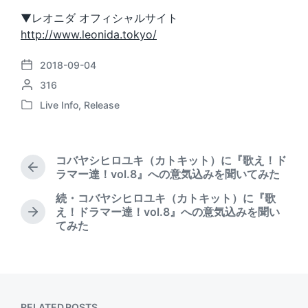
▼レオニダ オフィシャルサイト
http://www.leonida.tokyo/
2018-09-04
P
P
316
o
o
s
Live Info
,
Release
P
s
t
o
t
d
s
e
a
t
d
t
コバヤシヒロユキ（カトキット）に『歌え！ド
e
b
P
e
ラマー達！vol.8』への意気込みを聞いてみた
d
r
y
続・コバヤシヒロユキ（カトキット）に『歌
i
e
え！ドラマー達！vol.8』への意気込みを聞い
n
v
N
てみた
i
e
o
x
u
t
s
p
p
o
o
s
RELATED POSTS