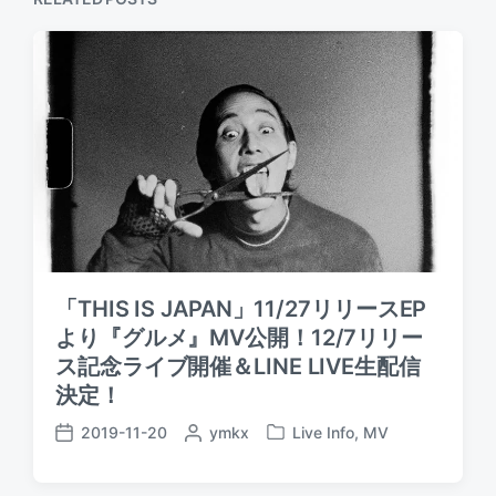
s
t
t
:
:
「THIS IS JAPAN」11/27リリースEP
より『グルメ』MV公開！12/7リリー
ス記念ライブ開催＆LINE LIVE生配信
決定！
2019-11-20
P
ymkx
Live Info
,
MV
P
P
o
o
o
s
s
s