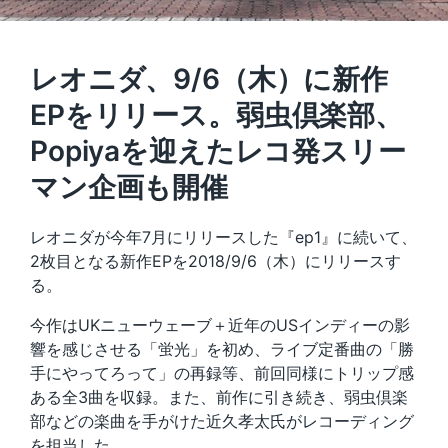
レオニダ、9/6（木）に新作
EPをリリース。弱虫倶楽部、
Popiyaを迎えたレコ発スリー
マン企画も開催
レオニダが今年7月にリリースした『ep1』に続いて、
2枚目となる新作EPを2018/9/6（木）にリリースす
る。
今作はUKニューウェーブ＋近年のUSインディーの影
響を感じさせる「蛍光」を初め、ライブ定番曲の「勝
手にやってろって」の再録等、前回同様にトリップ感
ある全3曲を収録。また、前作に引き続き、弱虫倶楽
部などの楽曲を手がけた近久孝太氏がレコーディング
を担当した。