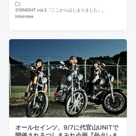
o
o
s
316NIGHT vol.3『ここからはじまりました』
,
s
P
t
Interview
t
o
e
d
s
d
a
t
b
t
e
y
e
d
i
n
オールセインツ、9/7に代官山UNITで
開催されるつしまみれ企画『外タレま