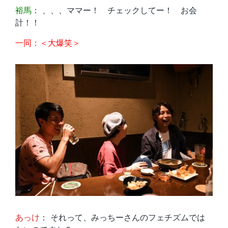
裕馬
： 、、、ママー！ チェックしてー！ お会
計！！
一同：＜大爆笑＞
あっけ
： それって、みっちーさんのフェチズムでは