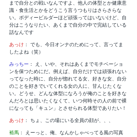
まで自分との戦いなんですよ、他人の体型とか健康意
識・食生活とかをどうこう言うつもりはさらさらな
い。ボディービルダーほど頑張ってはいないけど、自
分はこうなりたい、あくまで自分の中で完結している
話なんです
あっけ
： でも、今日オンナのためにって、言ってま
したよね（笑）
みっちー
： え、いや、それはあくまでモチベーショ
ンを保つためにだ。例えば、自分だけでは頑張れない
ってなった時に、自分が惚れてる女、好きな女、自分
のことを好きでいてくれる女の人に、甘んじたくな
い。どうせ、どんな体型になろうが俺のことを好きな
んだろとは思いたくなくて、いつ何時その人の前で裸
になっても「キュン」とさせられる体型でありたい！
あっけ
： ちょ、この場にいる全員の顔が、、、
裕馬
： えーっと、俺、なんかしゃべってる風の写真