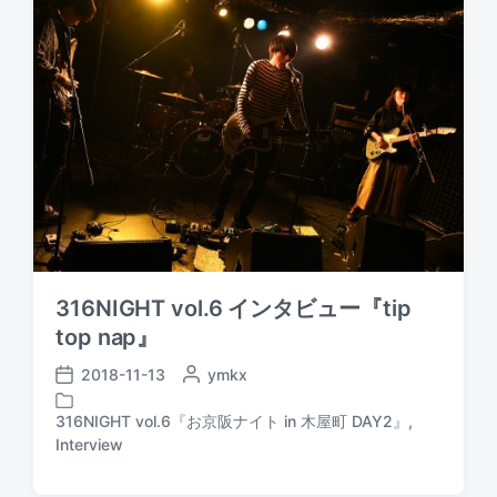
e
d
i
n
316NIGHT vol.6 インタビュー『tip
top nap』
2018-11-13
P
ymkx
P
o
o
s
316NIGHT vol.6『お京阪ナイト in 木屋町 DAY2』
,
s
P
t
Interview
t
o
e
d
s
d