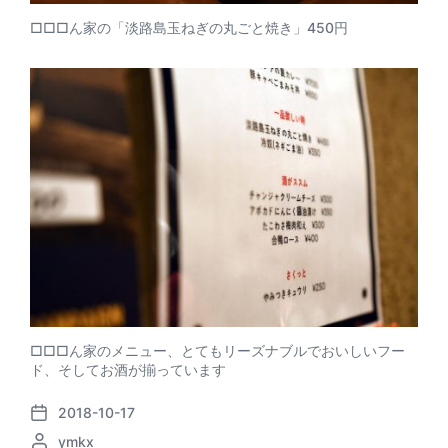
□□□ん家の「淡路島玉ねぎの丸ごと焼き」450円
□□□ん家のメニュー、とてもリーズナブルでおいしいフー
ド、そしてお酒が揃っています
2018-10-17
P
P
ymkx
o