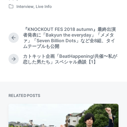
o
s
Interview
,
Live Info
P
s
t
o
t
d
s
e
a
t
d
t
『KNOCKOUT FES 2018 autumn』最終出演
e
b
e
者発表に「Bakyun the everyday」「メメタ
d
P
y
ァ」「Seven Billion Dots」など全8組、タイ
i
r
ムテーブルも公開
n
e
カトキット企画「BeatHappening!共催〜私が
v
N
恋した男たち」スペシャル鼎談【1】
i
e
o
x
u
t
s
p
p
o
o
s
RELATED POSTS
s
t
t
:
: