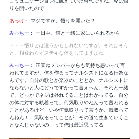
コミュニケーションに飢えていた時代ですね。今は悟
りを開いたので
あっけ
： マジですか、悟りを開いた？
みっちー
： 一日中、猫と一緒に家にいられるから
－－－悟りとは違うかもしれないですが。それはそう
と、相変わらずステキな体をしてますよね
みっちー
： 正直ねメンバーからも気持ち悪いって言
われてますが、体を作るってナルシストになる行為な
んです。自分の歌とか楽器のこととか、ナルシストに
ならないと人にどうですかって言えへん。それと一緒
で、どっかでネジは外れてることはわかってる、自分
の体に対する執着って。何気取りやねんって言われる
ことがあるけど、いや何気取りって言うか、気取って
んねん！ 気取るってことが、その道で生きていくこ
となんじゃないの、って俺は最近思ってる