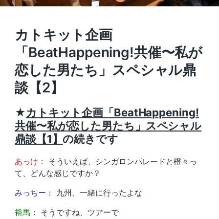
カトキット企画
「BeatHappening!共催〜私が
恋した男たち」スペシャル鼎
談【2】
★
カトキット企画「BeatHappening!
共催〜私が恋した男たち」スペシャル
鼎談【1】
の続きです
あっけ
： そういえば、シンガロンパレードと橙々っ
て、どんな感じですか？
みっちー
： 九州、一緒に行ったよな
裕馬
： そうですね、ツアーで