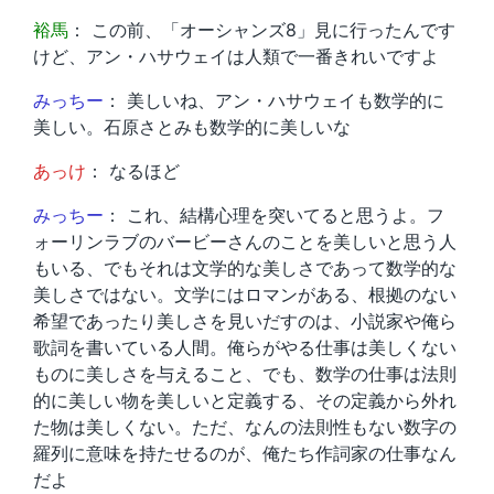
裕馬
： この前、「オーシャンズ8」見に行ったんです
けど、アン・ハサウェイは人類で一番きれいですよ
みっちー
： 美しいね、アン・ハサウェイも数学的に
美しい。石原さとみも数学的に美しいな
あっけ
： なるほど
みっちー
： これ、結構心理を突いてると思うよ。フ
ォーリンラブのバービーさんのことを美しいと思う人
もいる、でもそれは文学的な美しさであって数学的な
美しさではない。文学にはロマンがある、根拠のない
希望であったり美しさを見いだすのは、小説家や俺ら
歌詞を書いている人間。俺らがやる仕事は美しくない
ものに美しさを与えること、でも、数学の仕事は法則
的に美しい物を美しいと定義する、その定義から外れ
た物は美しくない。ただ、なんの法則性もない数字の
羅列に意味を持たせるのが、俺たち作詞家の仕事なん
だよ