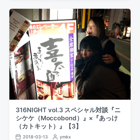
a
t
b
t
e
y
e
d
i
n
316NIGHT vol.3 スペシャル対談『ニ
シケケ（Moccobond）』×『あっけ
（カトキット）』【3】
2018-03-13
P
ymkx
P