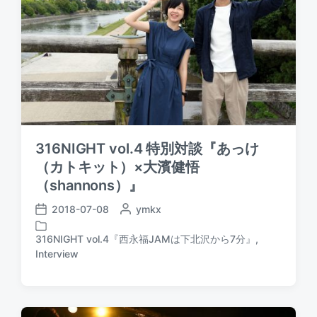
316NIGHT vol.4 特別対談『あっけ
（カトキット）×大濱健悟
（shannons）』
2018-07-08
P
ymkx
P
o
o
s
316NIGHT vol.4『西永福JAMは下北沢から7分』
,
s
P
t
Interview
t
o
e
d
s
d
a
t
b
t
e
y