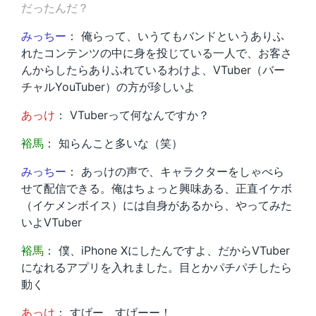
だったんだ？
みっちー
： 俺らって、いうてもバンドというありふ
れたコンテンツの中に身を投じている一人で、お客さ
んからしたらありふれているわけよ、VTuber（バー
チャルYouTuber）の方が珍しいよ
あっけ
： VTuberって何なんですか？
裕馬
： 知らんこと多いな（笑）
みっちー
： あっけの声で、キャラクターをしゃべら
せて配信できる。俺はちょっと興味ある、正直イケボ
（イケメンボイス）には自身があるから、やってみた
いよVTuber
裕馬
： 僕、iPhone Xにしたんですよ、だからVTuber
になれるアプリを入れました。目とかパチパチしたら
動く
あっけ
： すげー、すげーー！