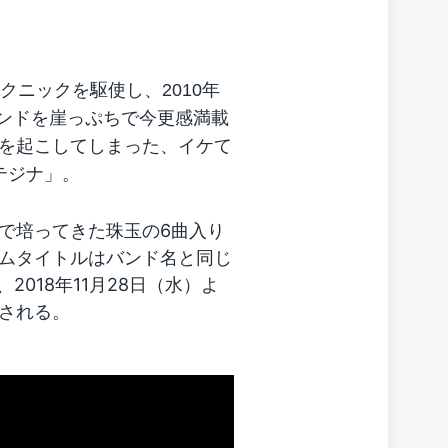
クニックを駆使し、20
10
年
ンドを崖っぷち
で今更感満載
を起こしてし
まった、
イケて
テジナ」。
で培ってきた珠玉の6曲入り
ムタイトルはバンド名と同じ
2018年11月28日（水）よ
される。