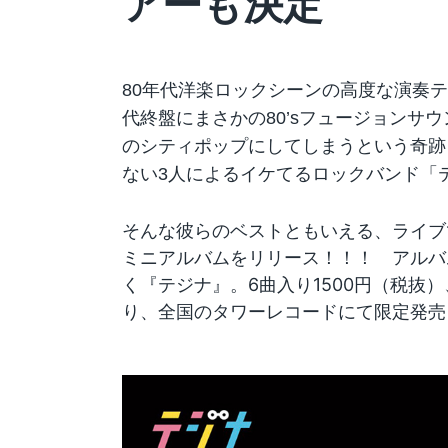
アーも決定
80
年代洋楽ロックシーンの高度な演奏テ
代終盤にまさかの
80’s
フュージョンサウ
のシティポップにしてしまうという奇跡
ない
3
人によるイケてるロックバンド「
そんな彼らのベストともいえる、ライブ
ミニアルバムをリリース！！！ アルバ
く『テジナ』。6曲入り1500円（税抜）、
り、全国のタワーレコードにて限定発売