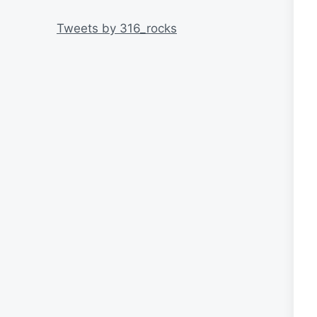
リ
ー
Tweets by 316_rocks