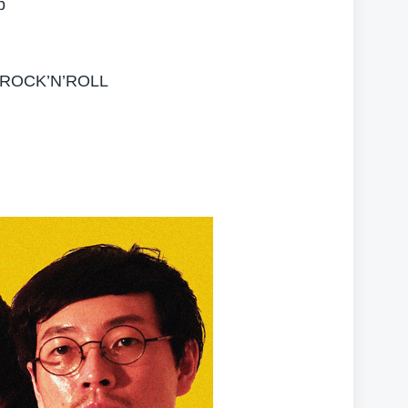
p
OCK’N’ROLL