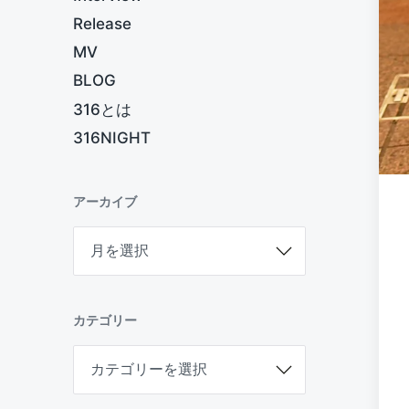
Release
MV
BLOG
316とは
316NIGHT
アーカイブ
ア
ー
カ
イ
ブ
カテゴリー
カ
テ
ゴ