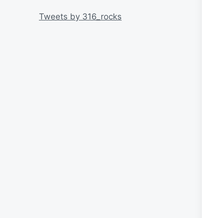
リ
ー
Tweets by 316_rocks