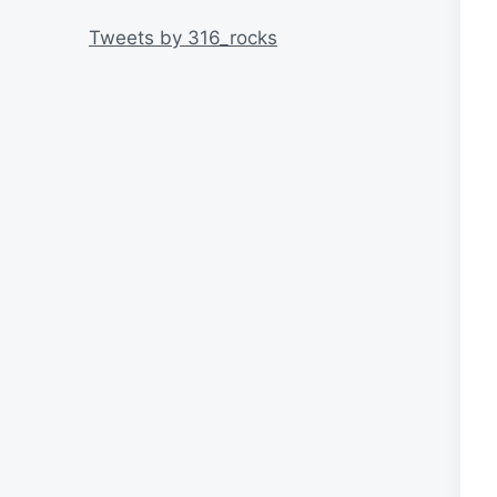
リ
ー
Tweets by 316_rocks