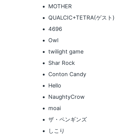
MOTHER
QUALCIC+TETRA(ゲスト)
4696
Owl
twilight game
Shar Rock
Conton Candy
Hello
NaughtyCrow
moai
ザ・ペンギンズ
しこり