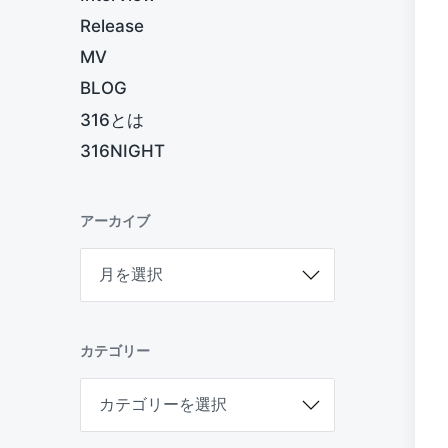
Release
MV
BLOG
316とは
316NIGHT
アーカイブ
ア
ー
カ
イ
ブ
カテゴリー
カ
テ
ゴ