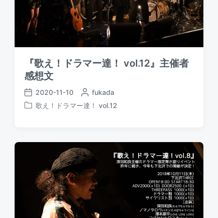
『歌え！ドラマー達！ vol.12』主催者
感想文
2020-11-10
P
fukada
P
o
歌え！ドラマー達！ vol.12
o
P
s
s
o
t
t
s
e
d
t
d
a
e
b
t
d
y
e
i
n