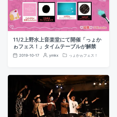
11/2上野水上音楽堂にて開催「っょか
ゎフェス！」タイムテーブルが解禁
2019-10-17
P
ymkx
っょかゎフェス！
P
P
o
o
o
s
s
s
t
t
t
e
e
d
d
d
a
b
i
t
y
n
e