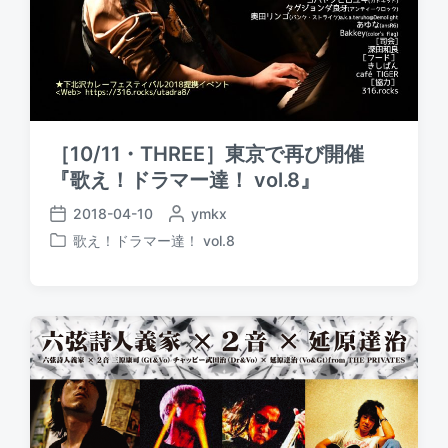
［10/11・THREE］東京で再び開催
『歌え！ドラマー達！ vol.8』
2018-04-10
P
ymkx
P
o
歌え！ドラマー達！ vol.8
o
P
s
s
o
t
t
s
e
d
t
d
a
e
b
t
d
y
e
i
n