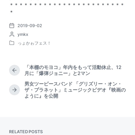
＊＊＊＊＊＊＊＊＊＊＊＊＊＊＊＊＊＊＊＊＊＊＊＊
＊
2019-09-02
P
P
ymkx
o
o
s
っょかゎフェス！
P
s
t
o
t
d
s
e
a
t
d
t
「本棚のモヨコ」年内をもって活動休止、12
e
b
P
e
月に「爆弾ジョニー」と2マン
d
r
y
男女ツーピースバンド 「グリズリー・オン・
i
e
ザ・プラネット」ミュージックビデオ『映画の
n
v
N
ように』を公開
i
e
o
x
u
t
s
p
p
o
o
s
RELATED POSTS
s
t