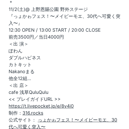
＊
11/2(土)@ 上野恩賜公園 野外ステージ
『っょかゎフェス！〜メイビーモエ、30代へ可愛く突
入〜』
12:30 OPEN / 13:00 START / 20:00 CLOSE
前売3500円／当日4000円
＜出 演＞
ぽわん
ダブルハピネス
カトキット
Nakanoまる
他全12組…
＜出 店＞
cafe 浅草QuluQulu
<< プレイガイドURL >>
https://t.livepocket.jp/e/8v4i0
制作：
316.rocks
公式サイト：
っょかゎフェス！〜メイビーモエ、30
代へ可愛く突入〜