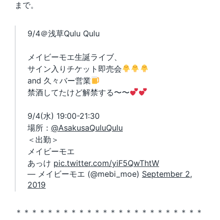
まで。
9/4＠浅草Qulu Qulu
メイビーモエ生誕ライブ、
サイン入りチケット即売会
and 久々バー営業
禁酒してたけど解禁する〜〜
9/4(水) 19:00-21:30
場所：
@AsakusaQuluQulu
＜出勤＞
メイビーモエ
あっけ
pic.twitter.com/yiF5QwThtW
— メイビーモエ (@mebi_moe)
September 2,
2019
＊＊＊＊＊＊＊＊＊＊＊＊＊＊＊＊＊＊＊＊＊＊＊＊