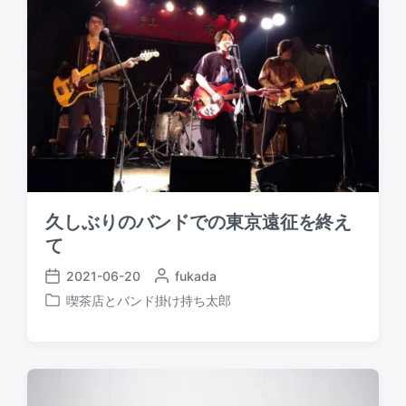
久しぶりのバンドでの東京遠征を終え
て
2021-06-20
P
fukada
P
o
喫茶店とバンド掛け持ち太郎
o
P
s
s
o
t
t
s
e
d
t
d
a
e
b
t
d