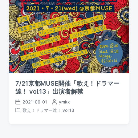
d
a
b
i
t
y
n
e
7/21京都MUSE開催「歌え！ドラマー
達！ vol.13」出演者解禁
2021-06-01
P
ymkx
P
o
歌え！ドラマー達！ vol.13
o
P
s
s
o
t
t
s
e
d
t
d
a