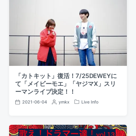
y
e
i
n
「カトキット」復活！7/25DEWEYに
て「メイビーモエ」「ヤジマX」スリ
ーマンライブ決定！！
2021-06-04
P
ymkx
Live Info
P
P
o
o
o
s
s
s
t
t
t
e
e
d
d