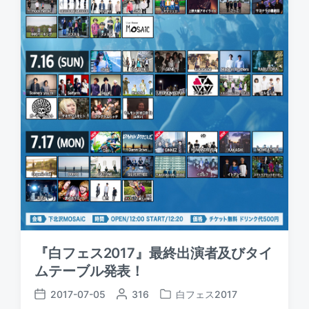
『白フェス2017』最終出演者及びタイ
ムテーブル発表！
2017-07-05
P
316
白フェス2017
P
P
o