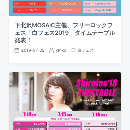
下北沢MOSAiC主催、フリーロックフ
ェス「白フェス2019」タイムテーブル
発表！
2019-07-02
P
ymkx
白フェス
P
P
o
o
o
s
s
s
t
t
t
e
e
d
d
d
a
b
i
t
y
n
e