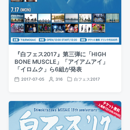
『白フェス2017』第三弾に「HIGH
BONE MUSCLE」「アイアムアイ」
「イロムク」ら6組が発表
2017-07-05
P
316
白フェス2017
P
P
o
o
o
s
s
s
t
t
t
e
e
d
d
d
a
b
i
t
y
n
e