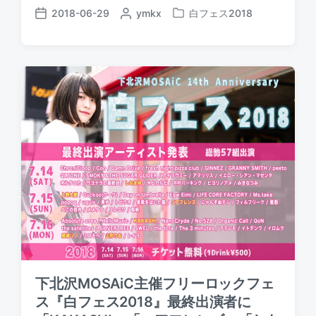
2018-06-29
P
ymkx
白フェス2018
P
P
o
o
o
s
s
s
t
t
t
e
e
d
d
d
a
b
i
t
y
n
e
下北沢MOSAiC主催フリーロックフェ
ス『白フェス2018』最終出演者に