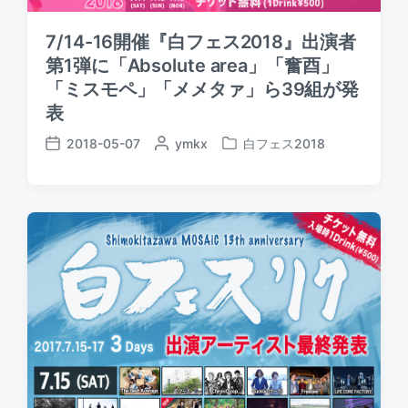
7/14-16開催『白フェス2018』出演者
第1弾に「Absolute area」「奮酉」
「ミスモペ」「メメタァ」ら39組が発
表
2018-05-07
P
ymkx
白フェス2018
P
P
o
o
o
s
s
s
t
t
t
e
e
d
d
d
a
b
i
t
y
n
e