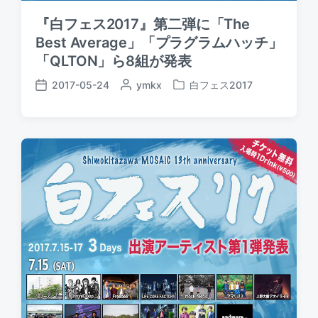
『白フェス2017』第二弾に「The
Best Average」「プラグラムハッチ」
「QLTON」ら8組が発表
2017-05-24
P
ymkx
白フェス2017
P
P
o
o
o
s
s
s
t
t
t
e
e
d
d
d
a
b
i
t
y
n
e