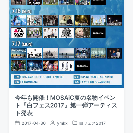
今年も開催！MOSAiC夏の名物イベン
ト『白フェス2017』第一弾アーティス
ト発表
2017-04-30
P
ymkx
白フェス2017
P
P
o
o
o