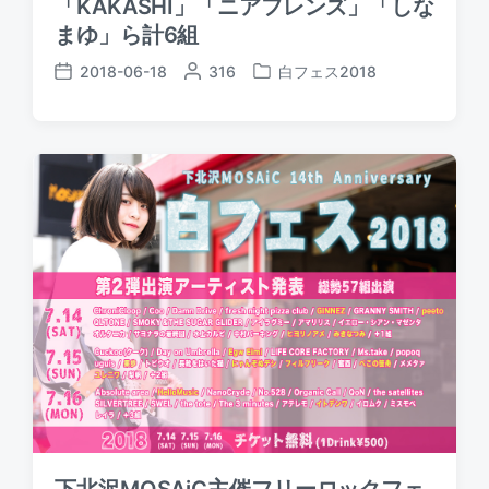
「KAKASHI」「ニアフレンズ」「しな
まゆ」ら計6組
2018-06-18
P
316
白フェス2018
P
P
o
o
o
s
s
s
t
t
t
e
e
d
d
d
a
b
i
t
y
n
e
下北沢MOSAiC主催フリーロックフェ