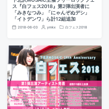
ス『白フェス2018』第2弾出演者に
「みきなつみ」「にゃんぞぬデシ」
「イトデンワ」ら計12組追加
2018-06-03
P
ymkx
白フェス2018
P
P
o
o
o
s
s
s
t
t
t
e
e
d
d
d
a
b
i
t
y
n
e