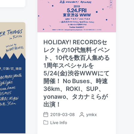
HOLIDAY! RECORDSセ
レクトの10代無料イベン
ト、10代を数百人集める
1周年スペシャルを
5/24(金)渋谷WWWにて
開催！ No Buses、時速
36km、ROKI、SUP、
yonawo、タカナミらが
出演！
2019-03-08
P
ymkx
P
o
Live Info
o
P
s
s
o
t