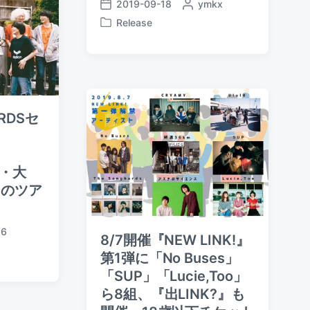
2019-09-18
P
ymkx
P
o
Release
o
P
s
s
o
t
t
s
e
d
t
d
a
e
b
t
d
y
e
i
ORDSセ
n
ト
岡・大
初のツア
16
8/7開催『NEW LINK!』
第1弾に「No Buses」
「SUP」「Lucie,Too」
ら8組、『出LINK?』も