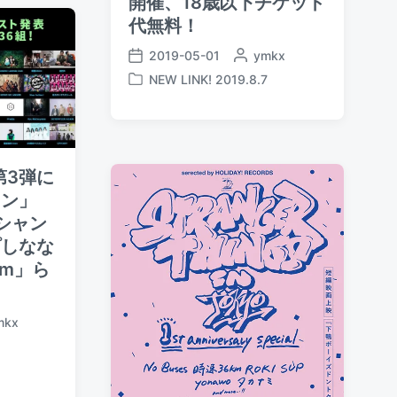
開催、18歳以下チケット
代無料！
2019-05-01
P
ymkx
P
o
NEW LINK! 2019.8.7
o
P
s
s
o
t
t
s
e
d
t
d
a
e
b
第3弾に
t
d
y
e
ロン」
i
n
「シャン
プしなな
km」ら
mkx