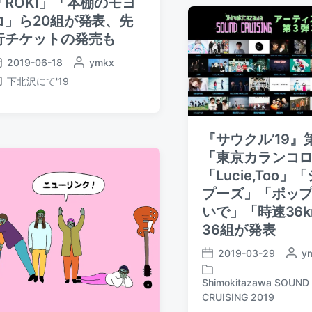
「ROKI」「本棚のモヨ
a
e
b
t
コ」ら20組が発表、先
d
y
e
i
行チケットの発売も
n
2019-06-18
P
ymkx
o
下北沢にて'19
s
t
e
d
『サウクル’19』
b
「東京カランコ
y
「Lucie,Too」
プーズ」「ポッ
いで」「時速36
36組が発表
2019-03-29
P
y
P
o
o
s
Shimokitazawa SOUND
s
P
t
CRUISING 2019
t
o
e