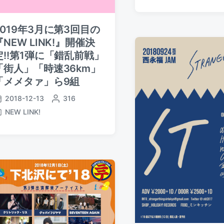
d
s
d
a
t
b
t
e
2019年3月に第3回目の
y
e
d
『NEW LINK!』開催決
i
定!!第1弾に「錯乱前戦」
n
「街人」「時速36km」
「メメタァ」ら9組
2018-12-13
P
316
o
NEW LINK!
s
t
e
d
b
y