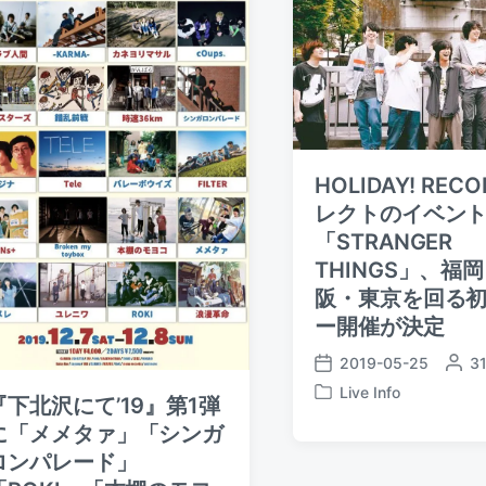
HOLIDAY! REC
レクトのイベン
「STRANGER
THINGS」、福
阪・東京を回る
ー開催が決定
2019-05-25
P
3
P
o
Live Info
o
『下北沢にて’19』第1弾
P
s
s
o
に「メメタァ」「シンガ
t
t
s
e
ロンパレード」
d
t
d