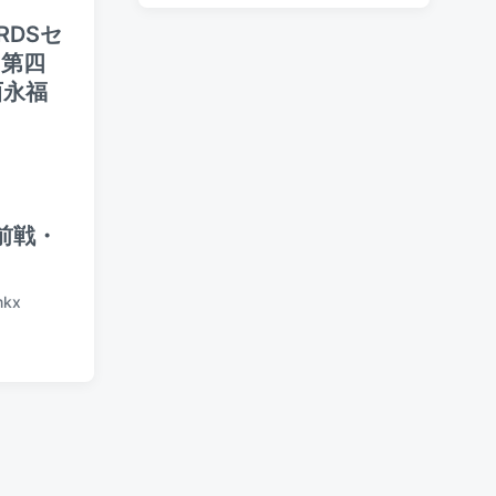
t
s
e
ORDSセ
d
t
d
a
ト第四
e
b
t
d
西永福
y
e
i
n
・
前戦・
mkx