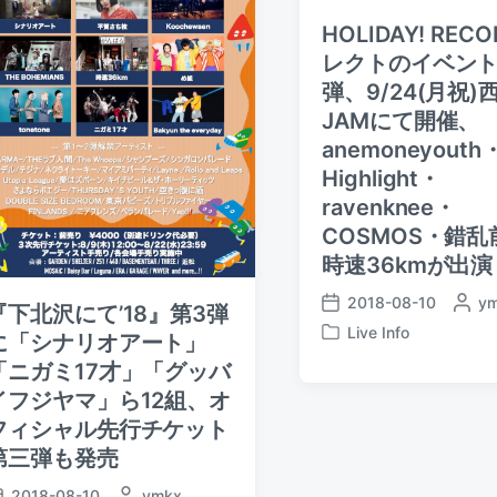
HOLIDAY! REC
レクトのイベン
弾、9/24(月祝)
JAMにて開催、
anemoneyouth
Highlight・
ravenknee・
COSMOS・錯乱
時速36kmが出演
2018-08-10
P
y
『下北沢にて’18』第3弾
P
o
Live Info
o
に「シナリオアート」
P
s
s
o
「ニガミ17才」「グッバ
t
t
s
e
イフジヤマ」ら12組、オ
d
t
d
フィシャル先行チケット
a
e
b
t
第三弾も発売
d
y
e
i
2018-08-10
P
ymkx