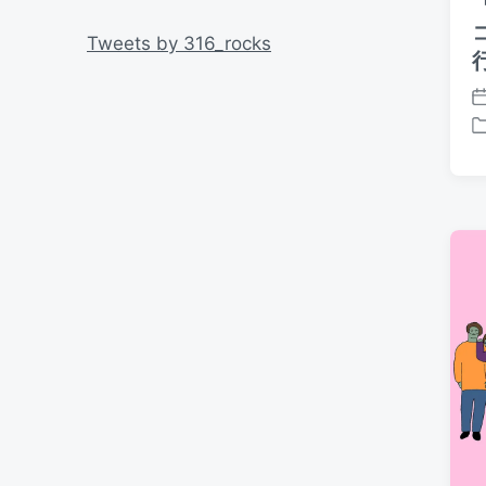
リ
ー
Tweets by 316_rocks
P
o
P
s
o
t
s
d
t
a
e
t
d
e
i
n