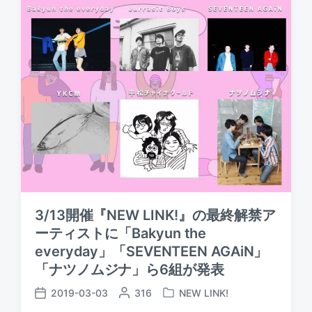
e
b
t
d
y
e
i
n
3/13開催『NEW LINK!』の最終解禁ア
ーティストに「Bakyun the
everyday」「SEVENTEEN AGAiN」
「ナツノムジナ」ら6組が発表
2019-03-03
P
316
NEW LINK!
P
P
o