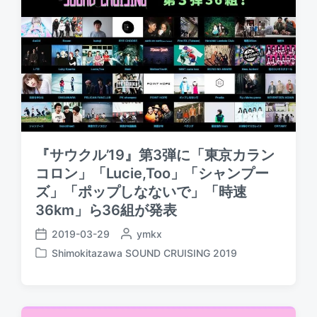
『サウクル’19』第3弾に「東京カラン
コロン」「Lucie,Too」「シャンプー
ズ」「ポップしなないで」「時速
36km」ら36組が発表
2019-03-29
P
ymkx
P
o
Shimokitazawa SOUND CRUISING 2019
o
P
s
s
o
t
t
s
e
d
t
d
a