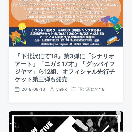
『下北沢にて’18』第3弾に「シナリオ
アート」「ニガミ17才」「グッバイフ
ジヤマ」ら12組、オフィシャル先行チ
ケット第三弾も発売
2018-08-10
P
ymkx
下北沢にて'18
P
P
o
o
o
s
s
s
t
t
t
e
e
d
d
d
a
b
i
t