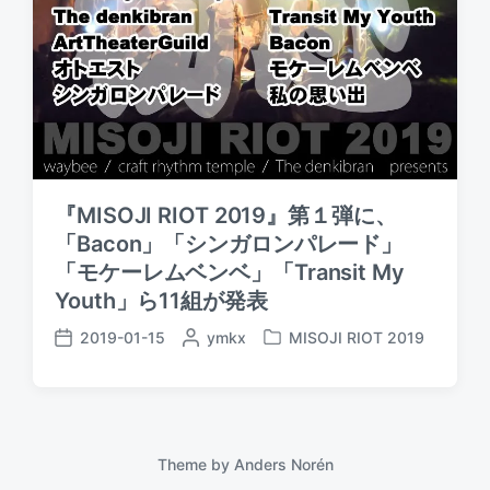
『MISOJI RIOT 2019』第１弾に、
「Bacon」「シンガロンパレード」
「モケーレムベンベ」「Transit My
Youth」ら11組が発表
2019-01-15
P
ymkx
MISOJI RIOT 2019
P
P
o
o
o
s
s
s
t
t
t
e
e
d
d
d
a
Theme by
Anders Norén
b
i
t