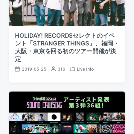
HOLIDAY! RECORDSセレクトのイベ
ント「STRANGER THINGS」、福岡・
大阪・東京を回る初のツアー開催が決
定
2019-05-25
P
316
Live Info
P
P
o
o
o
s
s
s
t
t
t
e
e
d
d
d
a
b
i
t
y
n
e