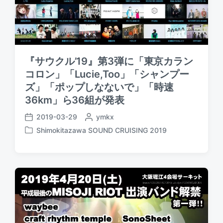
『サウクル’19』第3弾に「東京カラン
コロン」「Lucie,Too」「シャンプー
ズ」「ポップしなないで」「時速
36km」ら36組が発表
2019-03-29
P
ymkx
P
o
Shimokitazawa SOUND CRUISING 2019
o
P
s
s
o
t
t
s
e
d
t
d
a
e
b
t
d
y
e
i
n