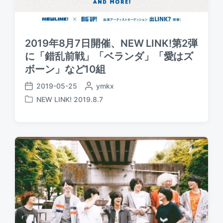
2019年8月7日開催、NEW LINK!第2弾
に「錯乱前戦」「ベランダ」「愛はズ
ボーン」など10組
2019-05-25
P
ymkx
P
o
NEW LINK! 2019.8.7
o
P
s
s
o
t
t
s
e
d
t
d
a
e
b
t
d
y
e
i
n