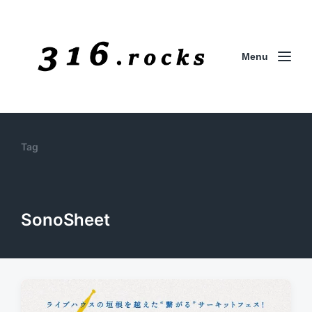
Menu
Tag
SonoSheet