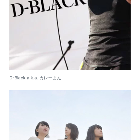
D-Black a.k.a. カレーまん