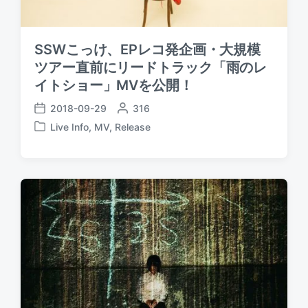
SSWこっけ、EPレコ発企画・大規模
ツアー直前にリードトラック「雨のレ
イトショー」MVを公開！
2018-09-29
P
316
P
o
Live Info
,
MV
,
Release
o
P
s
s
o
t
t
s
e
d
t
d
a
e
b
t
d
y
e
i
n