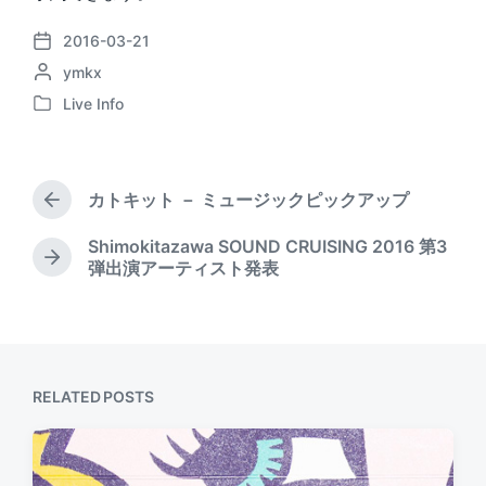
2016-03-21
P
P
ymkx
o
o
s
Live Info
P
s
t
o
t
d
s
e
a
t
d
t
カトキット － ミュージックピックアップ
e
P
b
e
d
r
y
Shimokitazawa SOUND CRUISING 2016 第3
i
e
N
弾出演アーティスト発表
v
n
e
i
x
o
t
u
p
s
o
p
s
RELATED POSTS
o
t
s
:
t
: