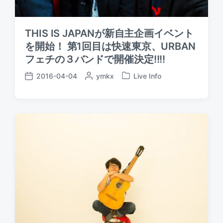
THIS IS JAPANが新自主企画イベント
を開始！ 第1回目は快速東京、URBAN
フェチの３バンドで開催決定!!!!
2016-04-04
P
ymkx
Live Info
P
P
o
o
o
s
s
s
t
t
t
e
e
d
d
d
a
b
i
t
y
n
e