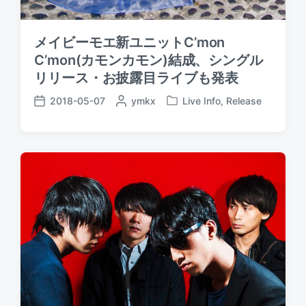
メイビーモエ新ユニットC’mon
C’mon(カモンカモン)結成、シングル
リリース・お披露目ライブも発表
2018-05-07
P
ymkx
Live Info
,
Release
P
P
o
o
o
s
s
s
t
t
t
e
e
d
d
d
a
b
i
t
y
n
e