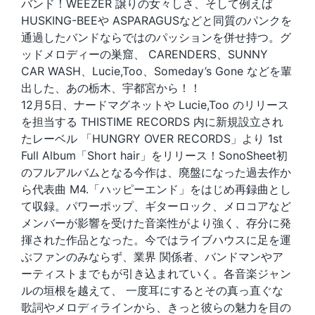
バンド！WEEZER 譲りの女々しさ、そして例えば
HUSKING-BEEや ASPARAGUSなどと同質のパンクを
通過したバンドならではのパッションを併せ持つ。グ
ッドメロディーの巣窟、 CARENDERS、SUNNY
CAR WASH、Lucie,Too、Someday’s Gone などを輩
出した、あの栃木、宇都宮から！！
12月5日、ナードマグネットや Lucie,Too のリリース
を担当する THISTIME RECORDS 内に新規設立され
たレーベル 「HUNGRY OVER RECORDS」より 1st
Full Album「Short hair」をリリース！SonoSheet初
のフルアルバムとなる今作は、廃盤になった過去作か
ら代表曲 M4.「ハッピーエンド」をはじめ再録曲とし
て収録。パワーポップ、ギターロック、メロコアなど
メンバーが影響を受けた音楽性がより強く、存分に発
揮された作品となった。今ではライブハウスに足を運
ぶファンのみならず、業界 関係者、バンドマンやア
ーティストまでもが引き込まれていく。各音楽ジャン
ルの垣根を越えて、 一度耳にするとその真っ直ぐな
歌詞やメロディラインから、きっと彼らの魅力を目の