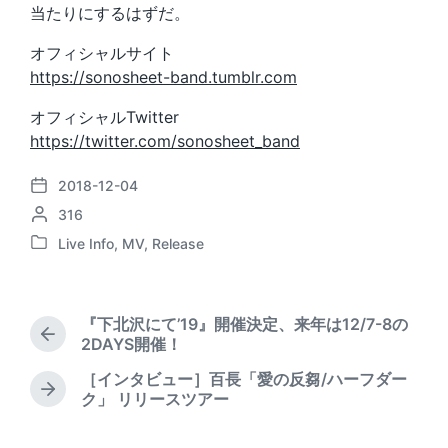
当たりにするはずだ。
オフィシャルサイト
https://sonosheet-band.tumblr.com
オフィシャルTwitter
https://twitter.com/sonosheet_band
2018-12-04
P
P
316
o
o
s
Live Info
,
MV
,
Release
P
s
t
o
t
d
s
e
a
t
d
t
『下北沢にて’19』開催決定、来年は12/7-8の
e
b
P
e
2DAYS開催！
d
r
y
［インタビュー］百長「愛の反芻/ハーフダー
i
e
N
ク」 リリースツアー
n
v
e
i
x
o