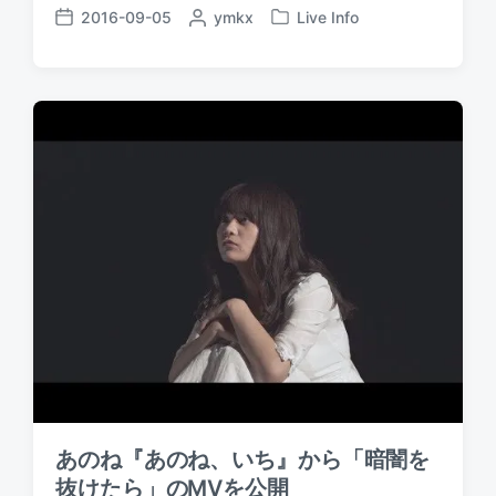
2016-09-05
P
ymkx
Live Info
P
P
o
o
o
s
s
s
t
t
t
e
e
d
d
d
a
b
i
t
y
n
e
あのね『あのね、いち』から「暗闇を
抜けたら」のMVを公開