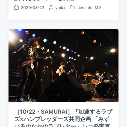
2020-03-22
P
ymkx
Live Info
,
MV
P
P
o
o
o
s
s
s
t
t
t
e
e
d
d
d
a
b
i
t
y
n
e
［10/22・SAMURAI］『加速するラブ
ズ×ハンブレッダーズ共同企画 「みず
いろのなかのラブレター」レコ発東京