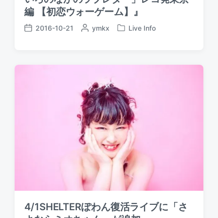
編 【初恋ウォーゲーム】』
2016-10-21
P
ymkx
Live Info
P
P
o
o
o
s
s
s
t
t
t
e
e
d
d
d
a
b
i
t
y
n
e
4/1SHELTERぽわん復活ライブに「さ