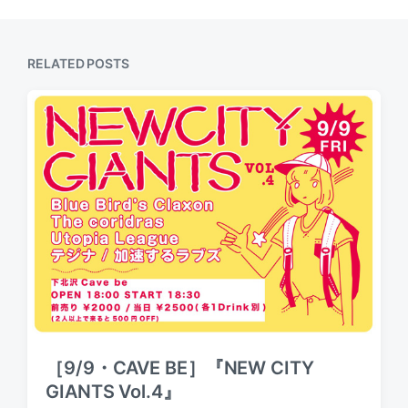
t
u
p
s
o
p
s
RELATED POSTS
o
t
s
:
t
:
［9/9・CAVE BE］『NEW CITY
GIANTS Vol.4』