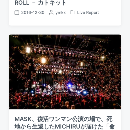
ROLL － カトキット
2016-12-30
P
ymkx
Live Report
P
P
o
o
o
s
s
s
t
t
t
e
e
d
d
d
a
b
i
t
y
n
e
MASK、復活ワンマン公演の場で、死
地から生還したMICHIRUが届けた「命