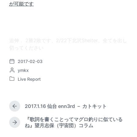
が可能です
追伸． 2勝2敗です、2/22下北沢Shelter、全てを出し
切ってください
2017-02-03
P
P
ymkx
o
o
s
Live Report
P
s
t
o
t
d
s
e
a
t
d
t
2017.1.16 仙台 enn3rd － カトキット
e
P
b
e
d
r
y
『歌詞を書くことってマグロ釣りに似ている
i
e
N
ね』望月志保（宇宙団）コラム
v
n
e
i