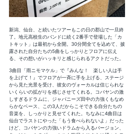
新潟、仙台、と続いたツアーもこの日の郡山で一旦終
了。地元高校生のバンドに続く2番手で登場した「カ
トキット」は最初から全開。30分間全てを込めて、披
露された自分たちの5曲をしっかりとフロアに伝え
る、その想いがハッキリと感じられるアクトだった。
3曲目「雨ニモマケル」で『みんな！ 楽しい人は手
を上げて！』でフロアが一斉に手を上げる、ステージ
から見た光景を受け、彼女のヴォーカルは信じられな
いくらいの拡がりを感じさせてくれる。コバヤンの激
しすぎるドラムに、ジャパニーズ田中の力強くもなめ
らかなベース、この3人だからこそできる自分たちの
音楽を、しっかりと見せてくれた。ちなみに4曲目は
仙台でラストにやった「もう食べられないよ」だった
けど、コバヤンの力強いドラムから入るバージョン、