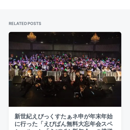
x
o
t
u
p
s
o
p
s
RELATED POSTS
o
t
s
:
t
:
新世紀えぴっくすたぁネ申が年末年始
に行った「えぴばん無料大忘年会スペ