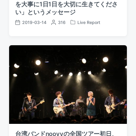
を大事に1日1日を大切に生きてくださ
い」というメッセージ
2019-03-14
P
316
Live Report
P
P
o
o
o
s
s
s
t
t
t
e
e
d
d
d
a
b
i
t
y
n
e
​台湾バンドnoovyの全国ツアー初日、