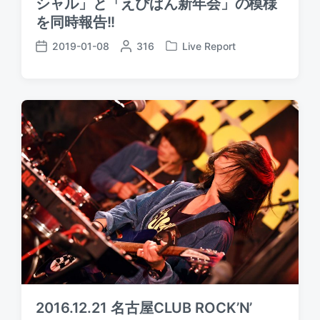
シャル」と「えぴばん新年会」の模様
を同時報告!!
2019-01-08
P
316
Live Report
P
P
o
o
o
s
s
s
t
t
t
e
e
d
d
d
a
b
i
t
y
n
e
2016.12.21 名古屋CLUB ROCK’N’