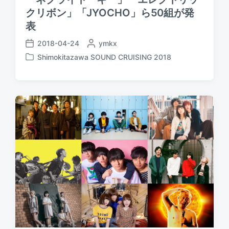
クリボン」「JYOCHO」ら50組が発
表
2018-04-24
P
ymkx
P
o
Shimokitazawa SOUND CRUISING 2018
o
P
s
s
o
t
t
s
e
d
t
d
a
e
b
t
d
y
e
i
n