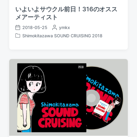
いよいよサウクル前日！316のオスス
メアーティスト
2018-05-25
P
ymkx
P
o
Shimokitazawa SOUND CRUISING 2018
o
P
s
s
o
t
t
s
e
d
t
d
a
e
b
t
d
y
e
i
n