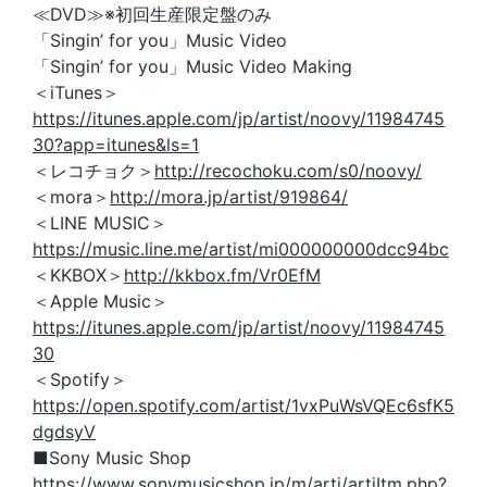
≪DVD≫※初回生産限定盤のみ
「Singin’ for you」Music Video
「Singin’ for you」Music Video Making
＜iTunes＞
https://itunes.apple.com/jp/artist/noovy/11984745
30?app=itunes&ls=1
＜レコチョク＞
http://recochoku.com/s0/noovy/
＜mora＞
http://mora.jp/artist/919864/
＜LINE MUSIC＞
https://music.line.me/artist/mi000000000dcc94bc
＜KKBOX＞
http://kkbox.fm/Vr0EfM
＜Apple Music＞
https://itunes.apple.com/jp/artist/noovy/11984745
30
＜Spotify＞
https://open.spotify.com/artist/1vxPuWsVQEc6sfK5
dgdsyV
■Sony Music Shop
https://www.sonymusicshop.jp/m/arti/artiItm.php?