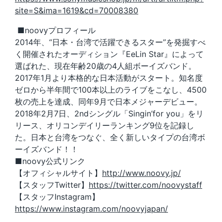
site=S&ima=1619&cd=70008380
■noovyプロフィール
2014年、“日本・台湾で活躍できるスター”を発掘すべ
く開催されたオーディション『EeLin Star』によって
選ばれた、現在年齢20歳の4人組ボーイズバンド。
2017年1月より本格的な日本活動がスタート。知名度
ゼロから半年間で100本以上のライブをこなし、4500
枚の売上を達成、同年9月で日本メジャーデビュー。
2018年2月7日、2ndシングル「Singin’for you」をリ
リース、オリコンデイリーランキング9位を記録し
た。日本と台湾をつなぐ、全く新しいタイプの台湾ボ
ーイズバンド！！
■noovy公式リンク
【オフィシャルサイト】
http://www.noovy.jp/
【スタッフTwitter】
https://twitter.com/noovystaff
【スタッフInstagram】
https://www.instagram.com/noovyjapan/