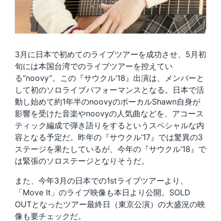
3月に日本で初めてのライブツアーを成功させ、5月初
旬には本国台湾でのライブツアーを控えてい
る“noovy”。この『サウクル’18』出演は、メンバーと
して初のソロライブパフォーマンスとなる。日本で活
動し始めて約1年半のnoovyのボーカルShawn自身が
影響を受けた音楽やnoovyの人気曲などを、アコース
ティック編成で弾き語りをするというスペシャルな内
容となる予定だ。昨年の『サウクル’17』では驚異の3
ステージを果たしているが、今年の『サウクル’18』で
は緊張のソロステージとなりそうだ。
また、今年3月の日本での1stライブツアーより、
「Move It」のライブ映像も本日より公開。SOLD
OUTとなったツアー最終日（東京公演）の大盛況の映
像も要チェックだ。