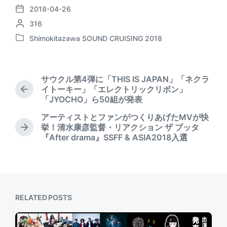
2018-04-26
P
P
316
o
o
s
Shimokitazawa SOUND CRUISING 2018
P
s
t
o
t
d
s
e
a
t
d
t
サウクル第4弾に「THIS IS JAPAN」「ネクラ
e
b
e
イトーキー」「エレクトリックリボン」
P
d
y
「JYOCHO」ら50組が発表
r
i
e
アーティストとファンがつくりあげたMVが快
n
v
挙！清水康彦監督・リアクション ザ ブッタ
N
i
『After drama』SSFF & ASIA2018入選
e
o
x
u
t
s
p
p
o
o
s
s
RELATED POSTS
t
t
:
: