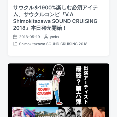
サウクルを1900%楽しむ必須アイテ
ム、サウクルコンピ『V.A
Shimokitazawa SOUND CRUISING
2018』本日発売開始！
2018-05-19
P
ymkx
P
o
Shimokitazawa SOUND CRUISING 2018
o
P
s
s
o
t
t
s
e
d
t
d
a
e
b
t
d
y
e
i
n