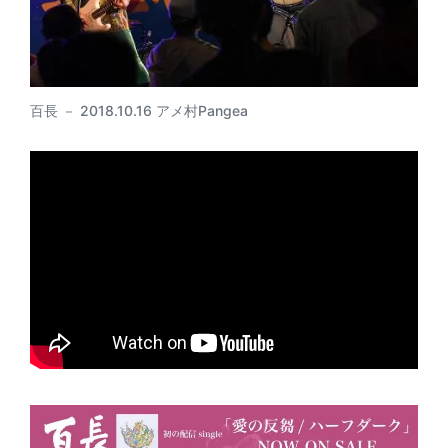
百長 － 2018.10.16 アメ村Pangea