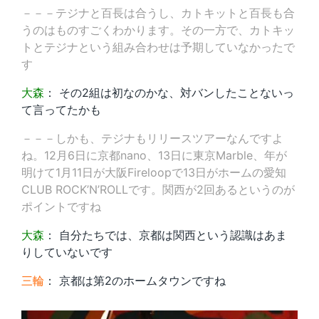
－－－テジナと百長は合うし、カトキットと百長も合
うのはものすごくわかります。その一方で、カトキッ
トとテジナという組み合わせは予期していなかったで
す
大森
： その2組は初なのかな、対バンしたことないっ
て言ってたかも
－－－しかも、テジナもリリースツアーなんですよ
ね。12月6日に京都nano、13日に東京Marble、年が
明けて1月11日が大阪Fireloopで13日がホームの愛知
CLUB ROCK’N’ROLLです。関西が2回あるというのが
ポイントですね
大森
： 自分たちでは、京都は関西という認識はあま
りしていないです
三輪
： 京都は第2のホームタウンですね