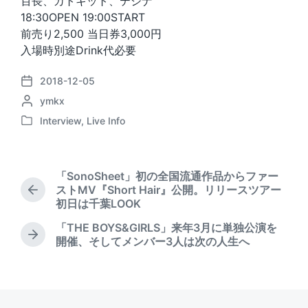
百長、カトキット、テジナ
18:30OPEN 19:00START
前売り2,500 当日券3,000円
入場時別途Drink代必要
2018-12-05
P
P
ymkx
o
o
s
Interview
,
Live Info
P
s
t
o
t
d
s
e
a
t
d
t
「SonoSheet」初の全国流通作品からファー
e
b
e
ストMV『Short Hair』公開。リリースツアー
P
d
y
初日は千葉LOOK
r
i
e
「THE BOYS&GIRLS」来年3月に単独公演を
n
v
N
開催、そしてメンバー3人は次の人生へ
i
e
o
x
u
t
s
p
p