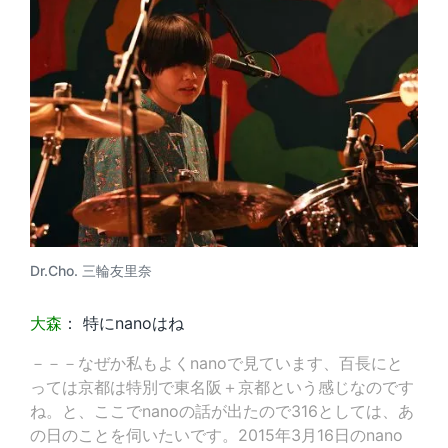
Dr.Cho. 三輪友里奈
大森
： 特にnanoはね
－－－なぜか私もよくnanoで見ています、百長にと
っては京都は特別で東名阪＋京都という感じなのです
ね。と、ここでnanoの話が出たので316としては、あ
の日のことを伺いたいです。2015年3月16日のnano