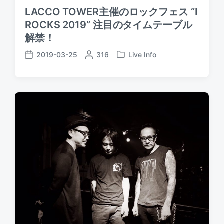
LACCO TOWER主催のロックフェス “I
ROCKS 2019” 注目のタイムテーブル
解禁！
2019-03-25
P
316
Live Info
P
P
o
o
o
s
s
s
t
t
t
e
e
d
d
d
a
b
i
t
y
n
e