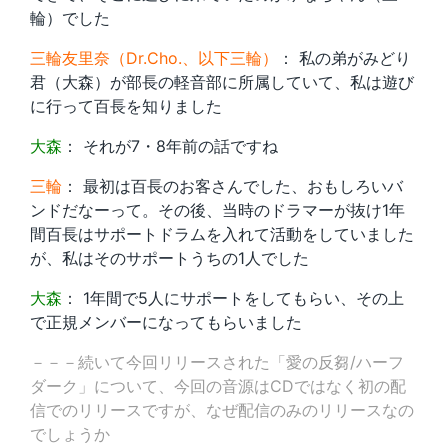
輪）でした
三輪友里奈（Dr.Cho.、以下三輪）
： 私の弟がみどり
君（大森）が部長の軽音部に所属していて、私は遊び
に行って百長を知りました
大森
： それが7・8年前の話ですね
三輪
： 最初は百長のお客さんでした、おもしろいバ
ンドだなーって。その後、当時のドラマーが抜け1年
間百長はサポートドラムを入れて活動をしていました
が、私はそのサポートうちの1人でした
大森
： 1年間で5人にサポートをしてもらい、その上
で正規メンバーになってもらいました
－－－続いて今回リリースされた「愛の反芻/ハーフ
ダーク」について、今回の音源はCDではなく初の配
信でのリリースですが、なぜ配信のみのリリースなの
でしょうか