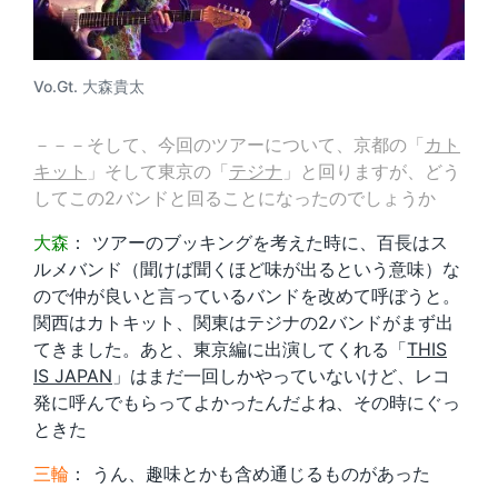
Vo.Gt. 大森貴太
－－－そして、今回のツアーについて、京都の「
カト
キット
」そして東京の「
テジナ
」と回りますが、どう
してこの2バンドと回ることになったのでしょうか
大森
： ツアーのブッキングを考えた時に、百長はス
ルメバンド（聞けば聞くほど味が出るという意味）な
ので仲が良いと言っているバンドを改めて呼ぼうと。
関西はカトキット、関東はテジナの2バンドがまず出
てきました。あと、東京編に出演してくれる「
THIS
IS JAPAN
」はまだ一回しかやっていないけど、レコ
発に呼んでもらってよかったんだよね、その時にぐっ
ときた
三輪
： うん、趣味とかも含め通じるものがあった