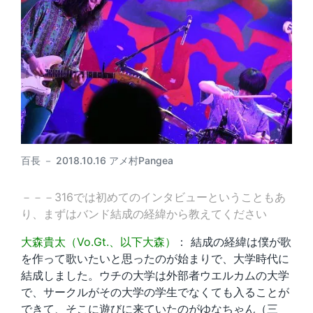
百長 － 2018.10.16 アメ村Pangea
－－－316では初めてのインタビューということもあ
り、まずはバンド結成の経緯から教えてください
大森貴太（Vo.Gt.、以下大森）
： 結成の経緯は僕が歌
を作って歌いたいと思ったのが始まりで、大学時代に
結成しました。ウチの大学は外部者ウエルカムの大学
で、サークルがその大学の学生でなくても入ることが
できて、そこに遊びに来ていたのがゆなちゃん（三