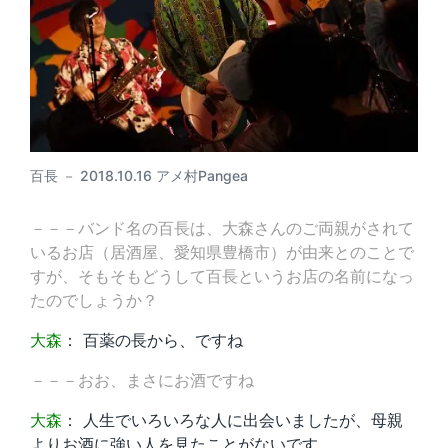
百長 － 2018.10.16 アメ村Pangea
－－－バンド名の百長は、大森さんのご両親がされて
いるお店（居酒屋、愛知県豊橋市）が由来とのことで
すが、そもそもどうして百長というお店の名前になっ
たのでしょうか？
大森
： 百薬の長から、ですね
－－－おお、まさにお酒ですね
大森
： 人生でいろいろな人に出会いましたが、母親
よりお酒に強い人を見たことがないです