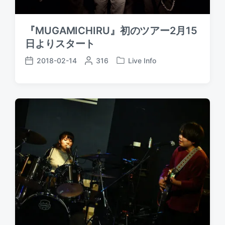
『MUGAMICHIRU』初のツアー2月15
日よりスタート
2018-02-14
P
316
Live Info
P
P
o
o
o
s
s
s
t
t
t
e
e
d
d
d
a
b
i
t
y
n
e