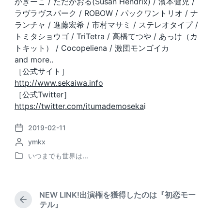
かきーこ / ただかおる(Susan Hendrix) / 濱本健児 /
ラヴラヴスパーク / ROBOW / パックワントリオ / ナ
ランチャ / 進藤宏希 / 市村マサミ / ステレオタイプ /
トミタショウゴ / TriTetra / 高橋てつや / あっけ（カ
トキット） / Cocopeliena / 激団モンゴイカ
and more..
［公式サイト］
http://www.sekaiwa.info
［公式Twitter］
https://twitter.com/itumademoseka
i
2019-02-11
P
P
ymkx
o
o
s
いつまでも世界は...
P
s
t
o
t
d
s
e
a
t
d
t
NEW LINK!出演権を獲得したのは『初恋モー
e
b
P
e
テル』
d
r
y