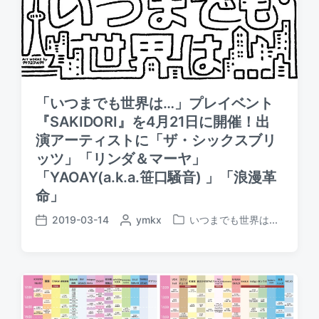
d
d
a
b
i
t
y
n
e
「いつまでも世界は…」プレイベント
『SAKIDORI』を4月21日に開催！出
演アーティストに「ザ・シックスブリ
ッツ」「リンダ＆マーヤ」
「YAOAY(a.k.a.笹口騒音) 」「浪漫革
命」
2019-03-14
P
ymkx
いつまでも世界は...
P
P
o
o
o
s
s
s
t
t
t
e
e
d
d
d
a
b
i
t