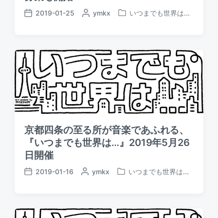
2019-01-25
P
ymkx
いつまでも世界は...
P
P
o
o
o
s
s
s
t
t
t
e
e
d
d
d
a
b
i
t
y
n
e
京都四条の至る所が音楽であふれる、
『いつまでも世界は…』2019年5月26
日開催
2019-01-16
P
ymkx
いつまでも世界は...
P
P
o
o
o
s
s
s
t
t
t
e
e
d