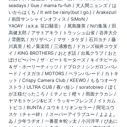
seadays / Gue / mama fu-fuh / 犬人間ニョンズ / は
いからはくち / It will be rainy(but I go.) / Arakezuri
/ 前田サンシャインオフィス / SiMoN /
YAOAY（a.k.a. 笹口騒音） / 尾島隆英 / Nの集落 / 田
高健太郎 / アサトアキラ / トラッシュ山省 / 谷井大介
/ 雰囲気 / ガリザベン / マサ・タケダ / 石川ヨナ / 藤
川真里 / 松ノ葉楽団 / 三浦雅也 / ドカンズ福井コウダ
イ / KING BROTHERS / おとぎ話 / 台風クラブ / おと
ぼけビ〜バ〜 / ザ・ビートモーターズ / キイチビール
＆ザ・ホーリーティッツ / ドブロク / シンガロンパレ
ード / イヌガヨ / MOTORS / ベランパレード / カトキ
ット / Crispy Camera Club / KEEWO / もるつオーケ
ストラ / ULTRA CUB / 夜ハ短シ / soratobiwo / ぼく
が王様だったころ / ミチノヒ / 橙々 / 雨面ナラカシ /
ヤマモトケンジ&ヒズ・ラッキーフレンズ / イトカム
トビコ / BUNTA / ユウキミリオンセラー / 阿宅ユウ
スケ（チャー絆） / スーパーアイラブユー / よよよ_
ゐ / 少年ラヂオ / 一番星☆蛇ッ太 / 小川洋平 / ぴあに