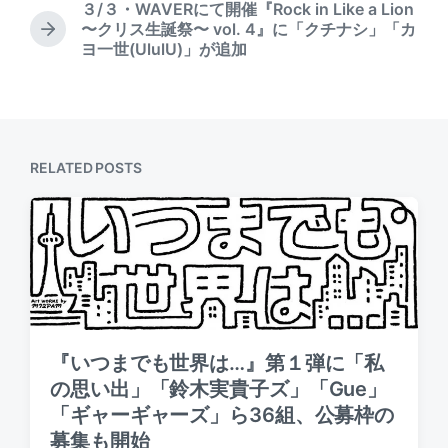
３/３・WAVERにて開催『Rock in Like a Lion
i
e
〜クリス生誕祭〜 vol. 4』に「クチナシ」「カ
n
v
N
ヨ一世(UlulU)」が追加
i
e
o
x
u
t
s
p
p
o
o
s
RELATED POSTS
s
t
t
:
:
『いつまでも世界は…』第１弾に「私
の思い出」「鈴木実貴子ズ」「Gue」
「ギャーギャーズ」ら36組、公募枠の
募集も開始