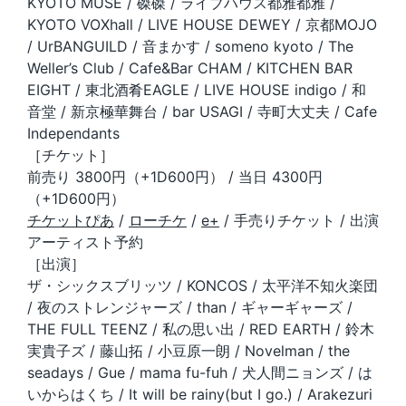
KYOTO MUSE / 磔磔 / ライブハウス都雅都雅 /
KYOTO VOXhall / LIVE HOUSE DEWEY / 京都MOJO
/ UrBANGUILD / 音まかす / someno kyoto / The
Weller’s Club / Cafe&Bar CHAM / KITCHEN BAR
EIGHT / 東北酒肴EAGLE / LIVE HOUSE indigo / 和
音堂 / 新京極華舞台 / bar USAGI / 寺町大丈夫 / Cafe
Independants
［チケット］
前売り 3800円（+1D600円） / 当日 4300円
（+1D600円）
チケットぴあ
/
ローチケ
/
e+
/ 手売りチケット / 出演
アーティスト予約
［出演］
ザ・シックスブリッツ / KONCOS / 太平洋不知火楽団
/ 夜のストレンジャーズ / than / ギャーギャーズ /
THE FULL TEENZ / 私の思い出 / RED EARTH / 鈴木
実貴子ズ / 藤山拓 / 小豆原一朗 / Novelman / the
seadays / Gue / mama fu-fuh / 犬人間ニョンズ / は
いからはくち / It will be rainy(but I go.) / Arakezuri