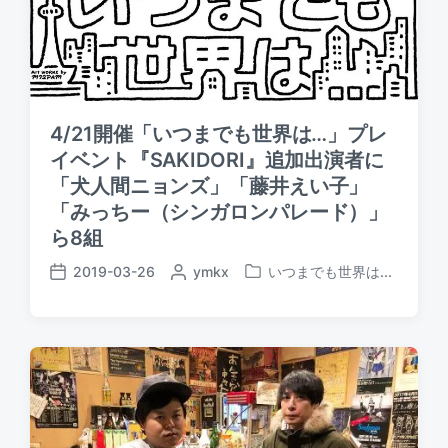
d
a
b
i
t
y
n
e
4/21開催「いつまでも世界は…」プレ
イベント『SAKIDORI』追加出演者に
「犬人間ニョンズ」「藤井えい子」
「みっちー（シンガロンパレード）」
ら8組
2019-03-26
P
ymkx
いつまでも世界は...
P
P
o
o
o
s
s
s
t
t
t
e
e
d
d
d
a
b
i
t
y
n
e