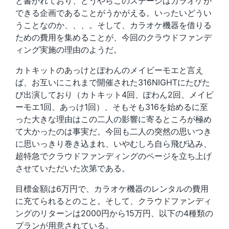
と書かれており、どうやらこのステージはカラオケが
できる企画であることがうかがえる。いったいどうい
うことなのか、、、。そして、カラオケ機器を借りる
ための費用を集めることが、今回のクラウドファンデ
ィング実施の理由のようだ。
カトキットのあっけとぽわんのメイビーモエと言え
ば、お互いにこれまで開催された316NIGHTにたびた
び出演しており（カトキット4回、ぽわん2回、メイビ
ーモエ1回、あっけ1回）、そもそも316を始めるに至
った大きな理由はこの二人の影響に寄るところが極め
て大かったのは事実だ。今回も二人の突然の思いつき
に思いっきり巻き込まれ、いやむしろ自ら飛び込み、
超特急でクラウドファンディングのページを立ち上げ
させていただいた次第である。
目標金額は6万円で、カラオケ機器のレンタルの費用
に充てられるとのこと。そして、クラウドファンディ
ングのリターンは2000円から15万円、以下の4種類の
プランが用意されている。