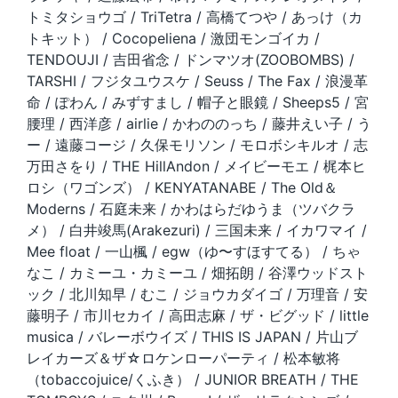
トミタショウゴ / TriTetra / 高橋てつや / あっけ（カ
トキット） / Cocopeliena / 激団モンゴイカ /
TENDOUJI / 吉田省念 / ドンマツオ(ZOOBOMBS) /
TARSHI / フジタユウスケ / Seuss / The Fax / 浪漫革
命 / ぽわん / みずすまし / 帽子と眼鏡 / Sheeps5 / 宮
腰理 / 西洋彦 / airlie / かわののっち / 藤井えい子 / う
ー / 遠藤コージ / 久保モリソン / モロボシキルオ / 志
万田さをり / THE HillAndon / メイビーモエ / 梶本ヒ
ロシ（ワゴンズ） / KENYATANABE / The Old＆
Moderns / 石庭未来 / かわはらだゆうま（ツバクラ
メ） / 白井竣馬(Arakezuri) / 三国未来 / イカワマイ /
Mee float / 一山楓 / egw（ゆ〜すほすてる） / ちゃ
なこ / カミーユ・カミーユ / 畑拓朗 / 谷澤ウッドスト
ック / 北川知早 / むこ / ジョウカダイゴ / 万理音 / 安
藤明子 / 市川セカイ / 高田志麻 / ザ・ビグッド / little
musica / バレーボウイズ / THIS IS JAPAN / 片山ブ
レイカーズ＆ザ☆ロケンローパーティ / 松本敏将
（tobaccojuice/くふき） / JUNIOR BREATH / THE