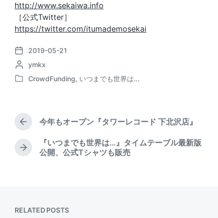
http://www.sekaiwa.info
［公式Twitter］
https://twitter.com/itumademosekai
2019-05-21
P
P
ymkx
o
o
s
CrowdFunding
,
いつまでも世界は...
P
s
t
o
t
d
s
e
a
t
d
t
今年もオープン『タワーレコード 下北沢店』
e
P
b
e
d
r
y
『いつまでも世界は…』タイムテーブル最新版
i
e
N
公開、公式Tシャツも販売
v
n
e
i
x
o
t
u
p
s
o
p
s
RELATED POSTS
o