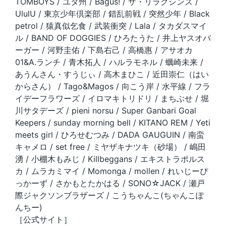
TOMBOYS / ユタ州 / Bagus! / ザ・リラクシンズ /
UlulU / 東京少年倶楽部 / 錯乱前戦 / 突然少年 / Black
petrol / 猿真似乞食 / 武装衝突 / Lala / タカダスマイ
ル / BAND OF DOGGIES / ひろたうた / 井上ヤスオバ
ーガー / 河野圭佑 / 下島右己 / 高橋惠 / アサオカ
01&A.ランチ / 青木拓人 / ハルラモネル / 蠣崎未来 /
あうんさん・すうじぃ / 高木まひこ / 近田崇仁（はい
からさん） / Tago&Magos / 向こう岸 / 水平線 / フラ
イデーフラワーズ / イロマキトリドリ / まちぶせ / 堀
川サタデーズ / pieni norsu / Super Ganbari Goal
Keepers / sunday morning bell / KITANO REM / Yeti
meets girl / ひろせむつみ / DADA GAUGUIN / 南蛮
キャメロ / set free / ミヤザキナツキ（砂場） / 嶋田
湧 / 小棚木もみじ / Killbeggans / エキストラポルス
カ / ムラカミマイ / Momonga / mollen / れいじーぴ
っかーず / さかもとたかはる / SONO☆JACK / 瀬戸
際ジャクソンブラザーズ / こうちゃんこ(ちゃんこぽ
んちー)
［公式サイト］