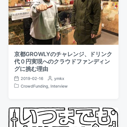
京都GROWLYのチャレンジ、ドリンク
代０円実現へのクラウドファンディン
グに挑む理由
2019-02-16
P
ymkx
P
o
CrowdFunding
,
Interview
o
P
s
s
o
t
t
s
e
d
t
d
a
e
b
t
d
y
e
i