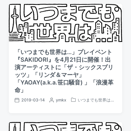
t
s
:
t
:
「いつまでも世界は…」プレイベント
『SAKIDORI』を4月21日に開催！出
演アーティストに「ザ・シックスブリ
ッツ」「リンダ＆マーヤ」
「YAOAY(a.k.a.笹口騒音) 」「浪漫革
命」
2019-03-14
P
ymkx
いつまでも世界は...
P
P
o
o
o
s
s
s
t
t
t
e
e
d
d