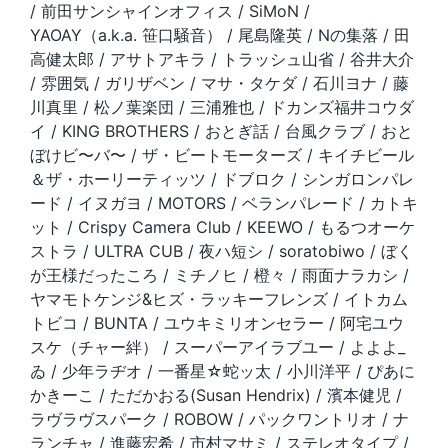
/ 前田サンシャインオフィス / SiMoN /
YAOAY（a.k.a. 笹口騒音） / 尾島隆英 / Nの集落 / 田
高健太郎 / アサトアキラ / トラッシュ山省 / 谷井大介
/ 雰囲気 / ガリザベン / マサ・タケダ / 石川ヨナ / 藤
川真里 / 松ノ葉楽団 / 三浦雅也 / ドカンズ福井コウダ
イ / KING BROTHERS / おとぎ話 / 台風クラブ / おと
ぼけビ〜バ〜 / ザ・ビートモーターズ / キイチビール
＆ザ・ホーリーティッツ / ドブロク / シンガロンパレ
ード / イヌガヨ / MOTORS / ベランパレード / カトキ
ット / Crispy Camera Club / KEEWO / もるつオーケ
ストラ / ULTRA CUB / 夜ハ短シ / soratobiwo / ぼく
が王様だったころ / ミチノヒ / 橙々 / 雨面ナラカシ /
ヤマモトケンジ&ヒズ・ラッキーフレンズ / イトカム
トビコ / BUNTA / ユウキミリオンセラー / 阿宅ユウ
スケ（チャー絆） / スーパーアイラブユー / よよよ_
ゐ / 少年ラヂオ / 一番星☆蛇ッ太 / 小川洋平 / ぴあに
かきーこ / ただかおる(Susan Hendrix) / 濱本健児 /
ラヴラヴスパーク / ROBOW / パックワントリオ / ナ
ランチャ / 進藤宏希 / 市村マサミ / ステレオタイプ /