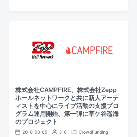
P
s
s
o
t
t
s
e
d
t
d
a
e
b
t
d
y
e
i
n
株式会社CAMPFIRE、株式会社Zepp
ホールネットワークと共に新人アーテ
ィストを中心にライブ活動の支援プロ
グラム運用開始、第一弾に草ケ谷遥海
のプロジェクト
2018-03-05
P
316
CrowdFunding
P
P