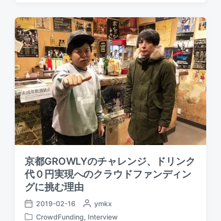
t
s
e
d
t
d
a
e
b
t
d
y
e
i
n
京都GROWLYのチャレンジ、ドリンク
代０円実現へのクラウドファンディン
グに挑む理由
2019-02-16
P
ymkx
P
o
CrowdFunding
,
Interview
o