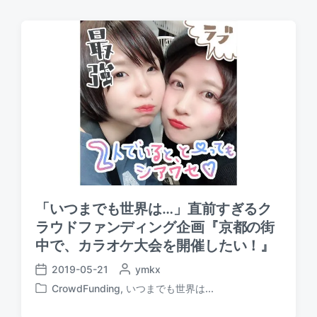
「いつまでも世界は…」直前すぎるク
ラウドファンディング企画『京都の街
中で、カラオケ大会を開催したい！』
2019-05-21
P
ymkx
P
o
CrowdFunding
,
いつまでも世界は...
o
P
s
s
o
t