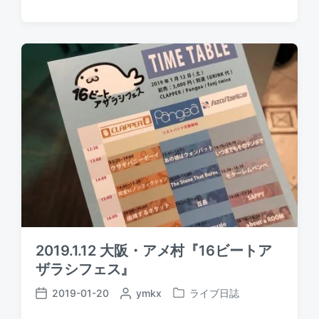
s
s
o
t
t
s
e
d
t
d
a
e
b
t
d
y
e
i
n
2019.1.12 大阪・アメ村『16ビートア
ザラシフェス』
2019-01-20
P
ymkx
ライブ日誌
P
P
o
o
o