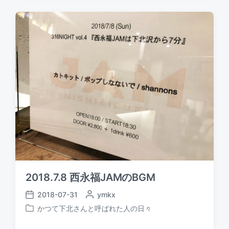
t
t
t
e
e
d
d
d
a
b
i
t
y
n
e
2018.7.8 西永福JAMのBGM
2018-07-31
P
ymkx
P
o
かつて下北さんと呼ばれた人の日々
o
P
s
s
o
t