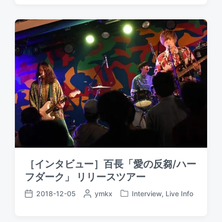
s
s
s
t
t
t
e
e
d
d
d
a
b
i
t
y
n
e
［インタビュー］百長「愛の反芻/ハー
フダーク」 リリースツアー
2018-12-05
P
ymkx
Interview
,
Live Info
P
P
o
o
o
s
s
s