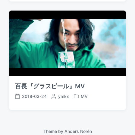
t
s
e
d
t
d
a
e
b
t
d
y
e
i
n
百長『グラスビール』MV
2018-03-24
P
ymkx
MV
P
P
o
o
o
s
s
s
t
t
t
e
e
d
d
d
a
Theme by
Anders Norén
b