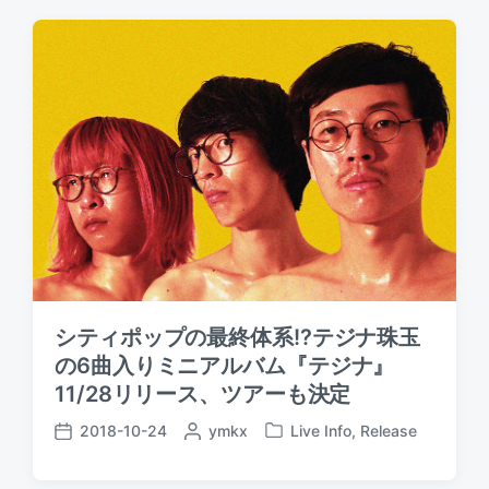
t
t
t
e
e
d
d
d
a
b
i
t
y
n
e
シティポップの最終体系!?テジナ珠玉
の6曲入りミニアルバム『テジナ』
11/28リリース、ツアーも決定
2018-10-24
P
ymkx
Live Info
,
Release
P
P
o
o
o
s
s
s