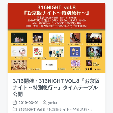
d
t
d
a
e
b
t
d
y
e
i
n
3/16開催・316NIGHT VOL.8『お京阪
ナイト～特別急行～』タイムテーブル
公開
2019-03-01
P
ymkx
P
o
316NIGHT Vol.8『お京阪ナイト～特別急行～』
o
P