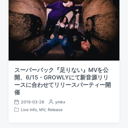
スーパーバック『足りない』MVを公
開、6/15・GROWLYにて新音源リリ
ースに合わせてリリースパーティー開
催
2019-03-28
P
ymkx
P
o
Live Info
,
MV
,
Release
o
P
s
s
o
t
t
s
e