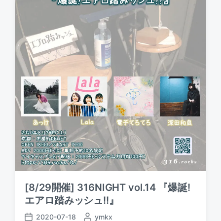
y
e
i
n
[8/29開催] 316NIGHT vol.14 『爆誕!
エアロ踏みッシュ!!』
2020-07-18
P
ymkx