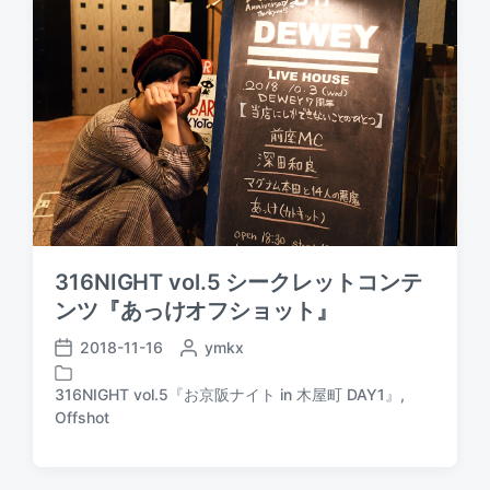
d
a
b
i
t
y
n
e
316NIGHT vol.5 シークレットコンテ
ンツ『あっけオフショット』
2018-11-16
P
ymkx
P
o
o
s
316NIGHT vol.5『お京阪ナイト in 木屋町 DAY1』
,
s
P
t
Offshot
t
o
e
d
s
d
a
t
b