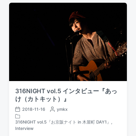
t
e
y
e
d
i
n
316NIGHT vol.5 インタビュー『あっ
け（カトキット）』
2018-11-16
P
ymkx
P
o
o
s
316NIGHT vol.5『お京阪ナイト in 木屋町 DAY1』
,
s
P
t
Interview
t
o
e