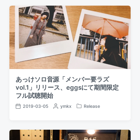
d
t
d
a
e
b
t
d
y
e
i
n
あっけソロ音源「メンバー要ラズ
vol.1」リリース、eggsにて期間限定
フル試聴開始
2019-03-05
P
ymkx
Release
P
P
o
o
o
s
s
s
t
t
t
e
e
d
d