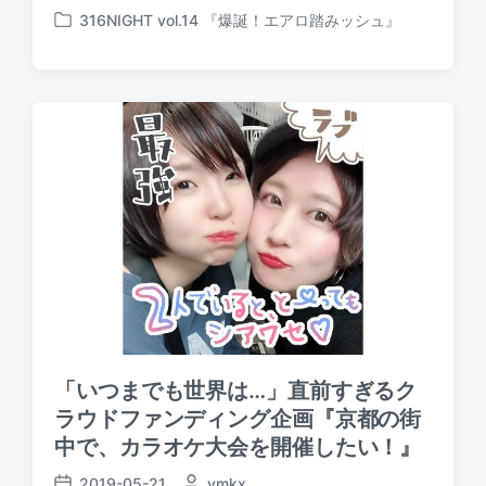
P
o
316NIGHT vol.14 『爆誕！エアロ踏みッシュ』
o
P
s
s
o
t
t
s
e
d
t
d
a
e
b
t
d
y
e
i
n
「いつまでも世界は…」直前すぎるク
ラウドファンディング企画『京都の街
中で、カラオケ大会を開催したい！』
2019-05-21
P
ymkx