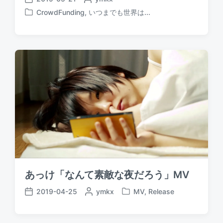
P
o
CrowdFunding
,
いつまでも世界は...
o
P
s
s
o
t
t
s
e
d
t
d
a
e
b
t
d
y
e
i
n
あっけ「なんて素敵な夜だろう」MV
2019-04-25
P
ymkx
MV
,
Release
P
P
o
o
o
s
s
s
t