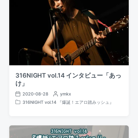
316NIGHT vol.14 インタビュー「あっ
け」
2020-08-28
P
ymkx
P
o
316NIGHT vol.14 『爆誕！エアロ踏みッシュ』
o
P
s
s
o
t
t
s
e
d
t
d
a
e
b
t
d