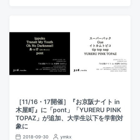
d
s
d
a
t
b
t
e
y
e
d
i
n
［11/16・17開催］『お京阪ナイト in
木屋町』に「pont」「YURERU PINK
TOPAZ」が追加、大学生以下を学割対
象に
2018-09-30
P
ymkx
P