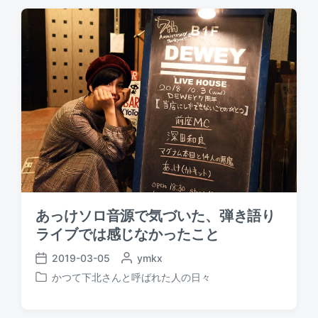
t
t
e
e
d
d
d
a
b
i
t
y
n
e
あっけソロ音源で気づいた、弾き語り
ライブでは感じなかったこと
2019-03-05
P
ymkx
P
o
かつて下北さんと呼ばれた人の日々
o
P
s
s
o
t
t
s
e