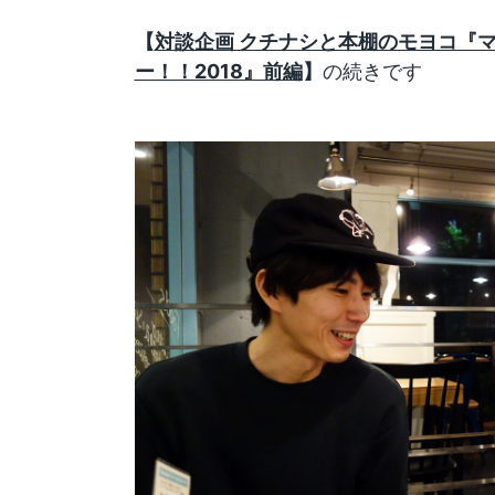
【
対談企画 クチナシと本棚のモヨコ『
ー！！2018』前編
】
の続きです