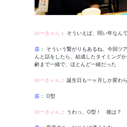
ゆーきゃん
： そういえば、同い年なん
森
： そういう繋がりもあるね。今回ツ
んと話をしたら、結成したタイミングか
齢まで一緒で、ほとんど一緒だった
ゆーきゃん
： 誕生日も一ヶ月しか変わ
森
： O型
ゆーきゃん
： うわっ、O型！ 後は？