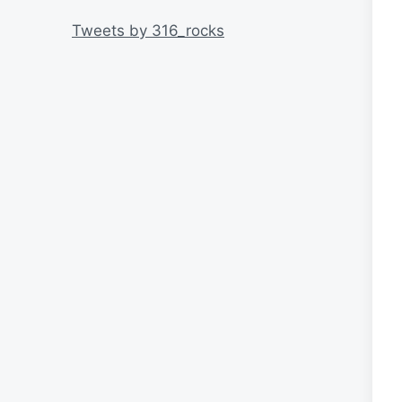
リ
ー
Tweets by 316_rocks