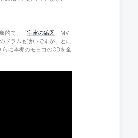
象的で、「
宇宙の縮図
」MV
のドラムも凄いですが、とに
さらに本棚のモヨコのCDを全