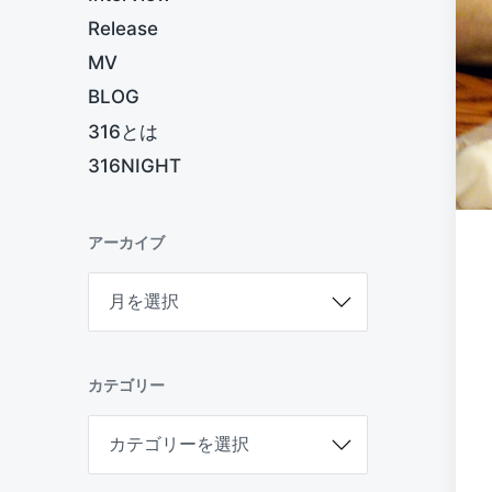
Release
MV
BLOG
316とは
316NIGHT
アーカイブ
ア
ー
カ
イ
ブ
カテゴリー
カ
テ
ゴ