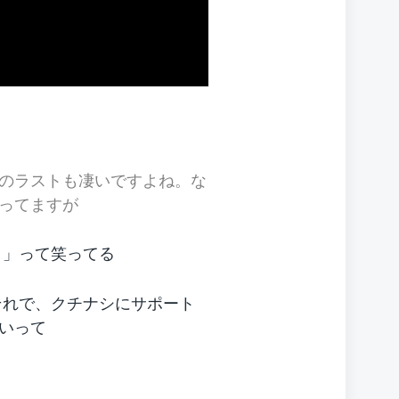
のラストも凄いですよね。な
ってますが
～」って笑ってる
それで、クチナシにサポート
いって
！